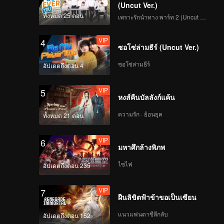
(Uncut Ver.)
ทั้งหมด 25 ตอน
เพราะรักนำทาง พาร์ท 2 (Uncut Ver.)
VIP
4
ซอโซ่ล่ามธีร์ (Uncut Ver.)
ซอโซ่ล่ามธีร์
อัปเดตถึงตอน 4
VIP
5
หงส์คืนบัลลังก์แค้น
ความรัก · ย้อนยุค
ทั้งหมด 21 ตอน
VIP
6
มหาศึกล้างพิภพ
ไซไฟ
อัปเดตถึงตอน 235
VIP
7
ฝืนลิขิตฟ้าข้าขอเป็นเซียน
แนวแฟนตาซีลึกลับ
อัปเดตถึงตอน 152