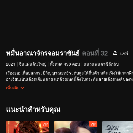
หมื่นอาณาจักรจอมราชันย์
ตอนที่ 32
แชร์
2021
|
จีนแผ่นดินใหญ่
|
ทั้งหมด 498 ตอน
|
แนวแฟนตาซีลึกลับ
เรื่องย่อ: เพื่อปลุกกระบี่วิญญาณยุทธ์ระดับสูงให้ตื่นตัว หลินเฟิงใช้เวลา
อาเจียนเป็นเลือดเจียนตาย แต่ด้วยเหตุนี้จึงไปกระตุ้นสายเลือดหงส์ของ
คนในตระกูลหลินกีดกัน แต่โชคดีที่มีน้องสาวและท่านปู่อยู่เคียงข้างและม
หลินเฟิงข้ามภยันตรายมากมาย เติบโตจนกลายเป็นผู้แกร่งที่ผู้คนนับถือและ
เพิ่มเติม
แนะนำสำหรับคุณ
VIP
VIP