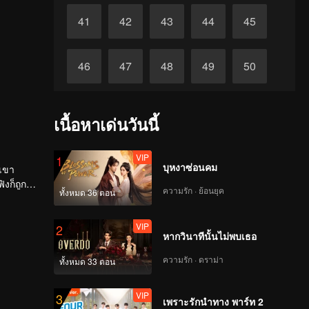
41
42
43
44
45
46
47
48
49
50
51
52
53
54
55
เนื้อหาเด่นวันนี้
56
57
58
59
60
VIP
1
บุหงาซ่อนคม
้เขา
งก็ถูก
ความรัก · ย้อนยุค
ทั้งหมด 36 ตอน
VIP
2
หากวินาทีนั้นไม่พบเธอ
ความรัก · ดราม่า
ทั้งหมด 33 ตอน
VIP
3
เพราะรักนำทาง พาร์ท 2