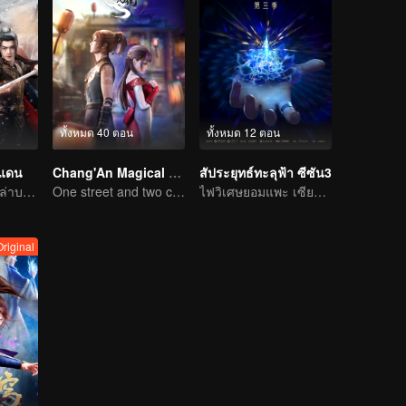
ทั้งหมด 40 ตอน
ทั้งหมด 12 ตอน
นแดน
Chang'An Magical Street
สัประยุทธ์ทะลุฟ้า ซีซัน3
สวีข่าย กู่ลี่น่าจาเล่าบรรยายเทพนิยายเลือดร้อนอันสุดแสนประทับใจ
One street and two circles, alternating day and night.
ไฟวิเศษยอมแพะ เซียวเหยียนรู้ซึ้งและใช้เป็นทักษะพุทธพิโรธบัวไฟ
Original