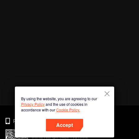
By using the website, you are agreeing to our
Privacy Policy
and the use of cookies in
accordance with our
Cookie Policy.
Phone
Accept
สแกนรหัส QR เพื่อดาวน์โหลด