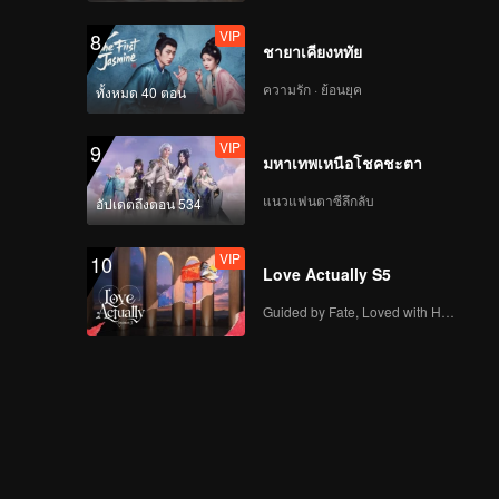
VIP
8
ชายาเคียงหทัย
ความรัก · ย้อนยุค
ทั้งหมด 40 ตอน
VIP
9
มหาเทพเหนือโชคชะตา
แนวแฟนตาซีลึกลับ
อัปเดตถึงตอน 534
VIP
10
Love Actually S5
Guided by Fate, Loved with Heart