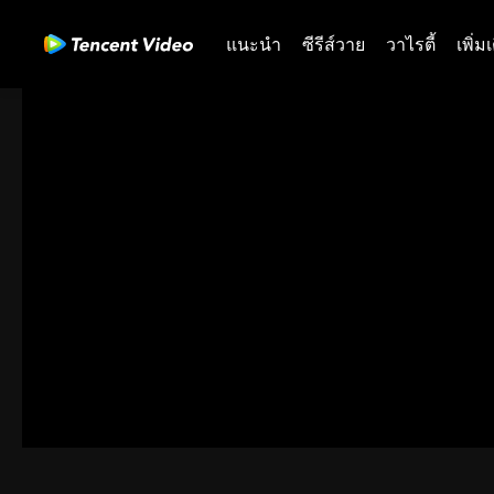
แนะนำ
ซีรีส์วาย
วาไรตี้
เพิ่ม