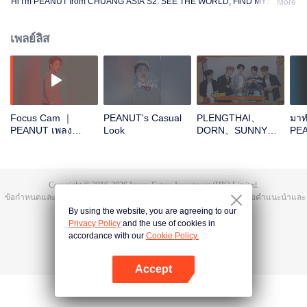
Hi I'm PEANUT from CHUANG ASIA S2. SEE THE WORLD, FIND MYSELF!
More
เพลย์ลิส
Focus Cam ｜
PEANUT's Casual
PLENGTHAI、
มาท
PEANUT เพลง
Look
DORN、SUNNY、
PEA
Theme Song
PEANUT、
เถอ
CHUANG ASIA S2
SICHENOpen the
red envelopes in
the New Year! Let's
Copyright © 2016-
2026
Image Future Investment (HK) Limited.
witness the luck
ข้อกำหนดและเงื่อนไข
|
ข้อตกลงความเป็นส่วนตัว
|
Cookie Policy
|
เสนอคำแนะนำและ
together!
ข้อติชม
|
@
TencentVideo
By using the website, you are agreeing to our
Privacy Policy
and the use of cookies in
accordance with our
Cookie Policy.
Accept
เปิด APP