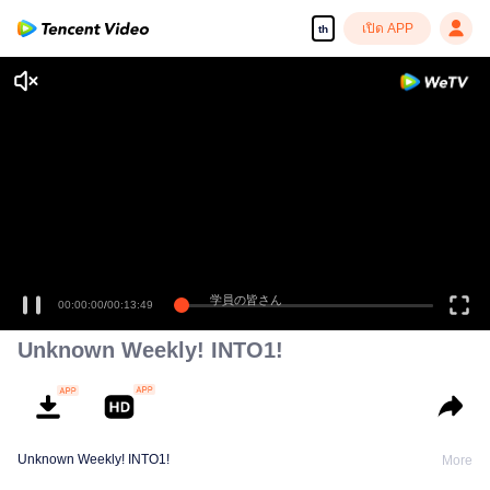
เปิด APP
th
学員の皆さん
00:00:00
/
00:13:49
Unknown Weekly! INTO1!
Unknown Weekly! INTO1!
More