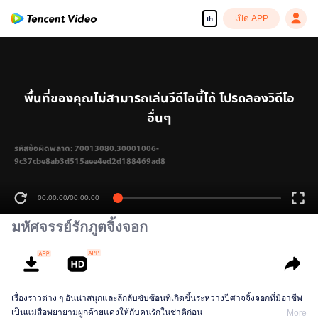
เปิด APP
th
พื้นที่ของคุณไม่สามารถเล่นวีดีโอนี้ได้ โปรดลองวิดีโอ
อื่นๆ
รหัสข้อผิดพลาด: 70013080.30001006-
9c37cbe8ab3d515aee4ed2d188469ad8
00:00:00
/
00:00:00
มหัศจรรย์รักภูตจิ้งจอก
เรื่องราวต่าง ๆ อันน่าสนุกและลึกลับซับซ้อนที่เกิดขึ้นระหว่างปีศาจจิ้งจอกที่มีอาชีพ
เป็นแม่สื่อพยายามผูกด้ายแดงให้กับคนรักในชาติก่อน
More