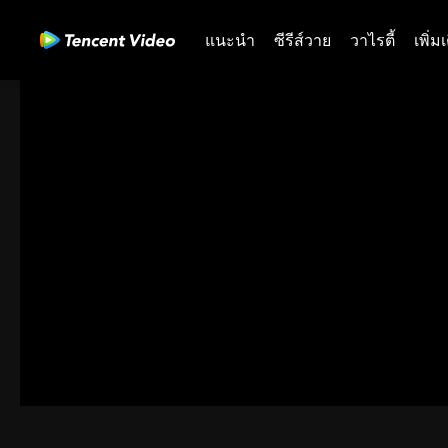
แนะนำ
ซีรีส์วาย
วาไรตี้
เพิ่ม