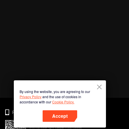
By using the website, you are agreeing to our
Privacy Policy
and the use of cookies in
accordance with our
Cookie Policy.
Phone
Accept
สแกนรหัส QR เพื่อดาวน์โหลด