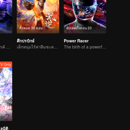
ทั้งหมด 30 ตอน
อัปเดตถึงตอน 20
ศึกปรปักษ์
Power Racer
เงามืดสู่สรวงสวรรค์ แผดเผาวิญญาณพิทักษ์ความดี
เด็กหนุ่มไร้ค่าฝืนชะตาเป็นเทพ
The birth of a powerful racer.
V Only
ุมิติ