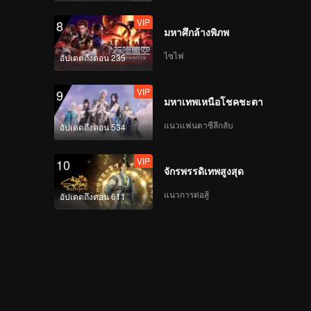
VIP
8
มหาศึกล้างพิภพ
ไซไฟ
อัปเดตถึงตอน 235
VIP
9
มหาเทพเหนือโชคชะตา
แนวแฟนตาซีลึกลับ
อัปเดตถึงตอน 534
VIP
10
จักรพรรดิเทพสูงสุด
แนวการต่อสู้
อัปเดตถึงตอน 611