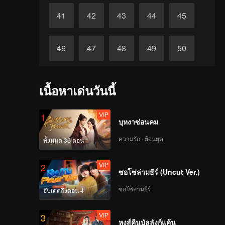
41
42
43
44
45
46
47
48
49
50
51
52
53
54
55
เนื้อหาเด่นวันนี้
56
57
58
59
60
VIP
1
บุหงาซ่อนคม
ความรัก · ย้อนยุค
ทั้งหมด 36 ตอน
VIP
2
ซอโซ่ล่ามธีร์ (Uncut Ver.)
ซอโซ่ล่ามธีร์
อัปเดตถึงตอน 4
VIP
3
หงส์คืนบัลลังก์แค้น