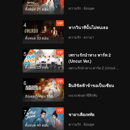
ความรัก · ย้อนยุค
ทั้งหมด 21 ตอน
VIP
4
หากวินาทีนั้นไม่พบเธอ
ความรัก · ดราม่า
ทั้งหมด 33 ตอน
VIP
5
เพราะรักนำทาง พาร์ท 2
(Uncut Ver.)
ทั้งหมด 25 ตอน
เพราะรักนำทาง พาร์ท 2 (Uncut Ver.)
VIP
6
ฝืนลิขิตฟ้าข้าขอเป็นเซียน
แนวแฟนตาซีลึกลับ
อัปเดตถึงตอน 152
VIP
7
ชายาเคียงหทัย
ความรัก · ย้อนยุค
ทั้งหมด 40 ตอน