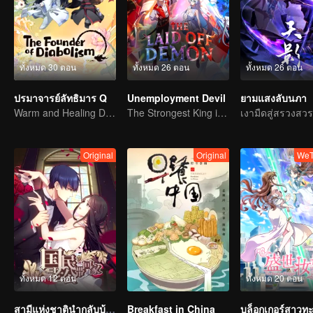
ทั้งหมด 30 ตอน
ทั้งหมด 26 ตอน
ทั้งหมด 26 ตอน
ปรมาจารย์ลัทธิมาร Q
Unemployment Devil
ยามแสงลับนภา
Warm and Healing Daily Life
The Strongest King in the Demon World Suddenly Gets Laid Off?
Original
Original
WeT
ทั้งหมด 12 ตอน
ทั้งหมด 20 ตอน
สามีแห่งชาตินำกลับบ้าน SS1
Breakfast in China
บล็อกเกอร์สาวทะล