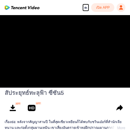
เปิด APP
th
สัประยุทธ์ทะลุฟ้า ซีซัน5
เรื่องย่อ: หลังจากสัญญาสามปี ในที่สุดเซียวเหยียนก็ได้พบกับซวินเอ๋อร์ที่สำนักเจีย
หนาน และก่อตั้งกลุ่มผานเหมิน เขาเสี่ยงอันตรายเข้าหอฝึกปราณเผานภากลืนกิน
More