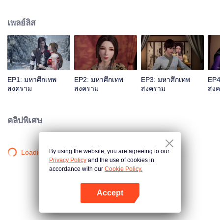
แผ่นดิน ฉินเฉินที่ต้องตายแน่แล้วกลับปลุกพลังของกระบี่ลึกลับขึ้นมาได้โดย
บังเอิญ.... หนุ่มน้อยคนหนึ่งที่ชื่อเดียวกันสืบต่อปณิธานของฉินเฉิน ในฐานะหลานรัก
เพลย์ลิส
ของอ๋องติ้งอู่เทพทหารแห่งแคว้นต้าฉิน ทว่าประวัติของบิดานั้นเป็นปริศนา สองแม่
ลูกจึงถูกปฏิบัติด้วยอย่างเย็นชาในจวนอ๋องติ้งอู่และต้องพึ่งพากันเพื่อเอาตัวรอด เพื่อ
จะเขียนตำนานผู้แข็งแกร่งในอดีตขึ้นใหม่ และเพื่อปกป้องทุกสิ่งที่ตนเองรัก ฉินเฉิน
จึงตัดสินใจแบกภาระใหญ่หลวงในการปกป้องแคว้นทั้งห้าของใต้หล้า และก้าวสู่
เส้นทางแห่งวรยุทธ์อีกครั้งหนึ่ง
EP1: มหาศึกเทพ
EP2: มหาศึกเทพ
EP3: มหาศึกเทพ
EP4
สงคราม
สงคราม
สงคราม
สงค
คลิปพิเศษ
By using the website, you are agreeing to our
Loading…
Privacy Policy
and the use of cookies in
accordance with our
Cookie Policy.
Accept
เปิด APP