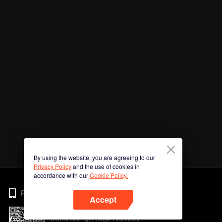
By using the website, you are agreeing to our
Privacy Policy
and the use of cookies in
accordance with our
Cookie Policy.
Phone
Accept
สแกนรหัส QR เพื่อดาวน์โหลด