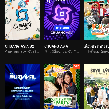
CHUANG ASIA S2
CHUANG ASIA
เพื่อนซ่า ท้าทัวร์
ร่วมรายการเซอร์ไววัลแห่งเอเชีย เลือกไอดอลที่คุณชอบ
เรียลลิตี้แนวเซอร์ไววัลไอดอลเกิร์ลกรุ๊ป
วาไรตี้ของเด็กหนุ
VIP