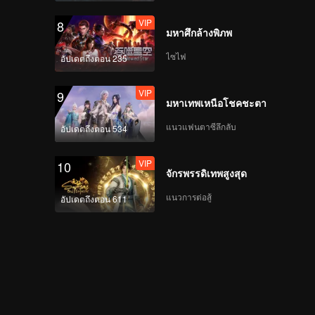
VIP
8
มหาศึกล้างพิภพ
VIP
Crush(Still Ver.)
ไซไฟ
อัปเดตถึงตอน 235
VIP
9
มหาเทพเหนือโชคชะตา
VIP
Last Fireworks of the
Summer Night(Still
แนวแฟนตาซีลึกลับ
อัปเดตถึงตอน 534
Ver.)
VIP
10
จักรพรรดิเทพสูงสุด
VIP
When We Disco(Still
Ver.)
แนวการต่อสู้
อัปเดตถึงตอน 611
VIP
Mic Drop(Moving Ver.)
VIP