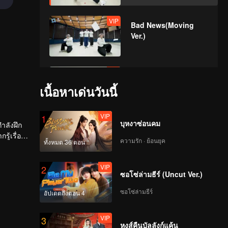
VIP
Bad News(Moving
Ver.)
VIP
Hard To Say(Moving
Ver.)
เนื้อหาเด่นวันนี้
VIP
1
บุหงาซ่อนคม
VIP
ำลังฝึก
Attention(Moving
ู้เรื่อง
Ver.)
ความรัก · ย้อนยุค
ทั้งหมด 36 ตอน
VIP
2
ซอโซ่ล่ามธีร์ (Uncut Ver.)
VIP
Still Monster(Moving
Ver.)
ซอโซ่ล่ามธีร์
อัปเดตถึงตอน 4
VIP
3
หงส์คืนบัลลังก์แค้น
VIP