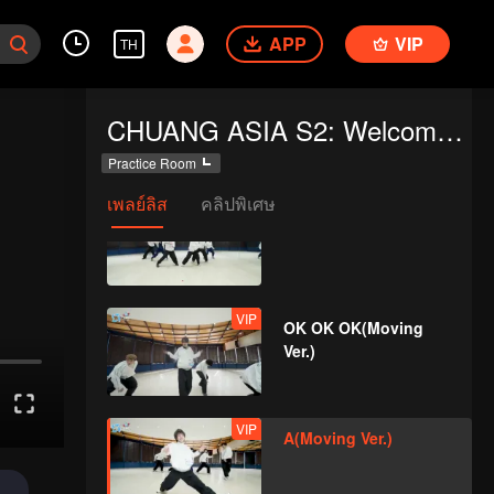
APP
VIP
TH
VIP
True Love(Still Ver.)
CHUANG ASIA S2: Welcome to Practice Room
Practice Room
เพลย์ลิส
คลิปพิเศษ
VIP
Firework(Still Ver.)
VIP
OK OK OK(Moving
Ver.)
VIP
A(Moving Ver.)