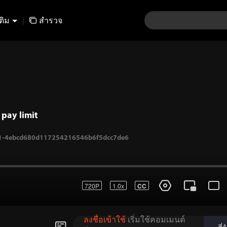
เติม
|
สำรวจ
pay limit
720P
1.0x
CC
.-1-4ebcd680d117254216546b6f5dcc7de6
ลงชื่อเข้าใช้
เริ่มใช้คอมเมนต์
ส่ง