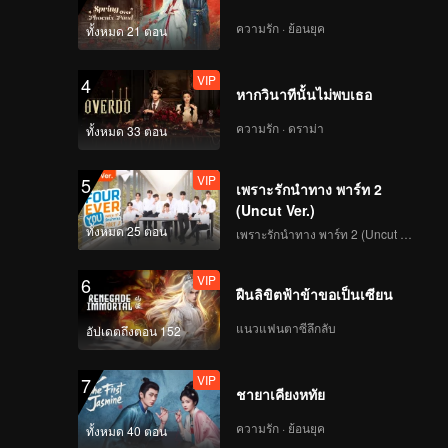
Under The Moon
Road(Moving Ver.)
ความรัก · ย้อนยุค
ทั้งหมด 21 ตอน
VIP
4
หากวินาทีนั้นไม่พบเธอ
VIP
Super(Moving Ver.)
ความรัก · ดราม่า
ทั้งหมด 33 ตอน
VIP
5
เพราะรักนำทาง พาร์ท 2
VIP
True Love(Moving
(Uncut Ver.)
Ver.)
ทั้งหมด 25 ตอน
เพราะรักนำทาง พาร์ท 2 (Uncut Ver.)
VIP
6
ฝืนลิขิตฟ้าข้าขอเป็นเซียน
VIP
Firework(Moving Ver.)
แนวแฟนตาซีลึกลับ
อัปเดตถึงตอน 152
VIP
7
ชายาเคียงหทัย
VIP
Mic Drop(Still Ver.)
ความรัก · ย้อนยุค
ทั้งหมด 40 ตอน