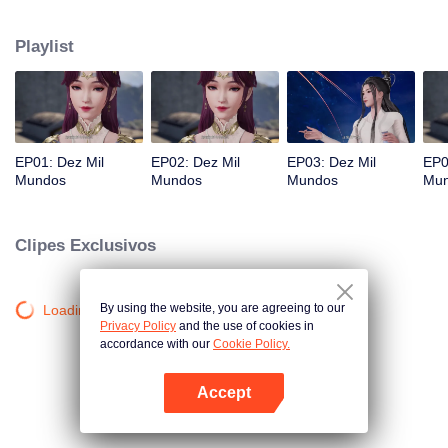
isso despertou sua Linhagem da Fênix, tornando-o o mestre do Cemitério
dos Deuses. Depois disso, Lin Feng foi boicotado pelo Clã Lin, mas recebeu
Playlist
ajuda de sua irmã, de seu avô e do novo poder que obteve do Cemitério dos
Deuses. Eventualmente, Lin Feng se recompôs e alcançou o auge das artes
marciais.
EP01: Dez Mil
EP02: Dez Mil
EP03: Dez Mil
EP0
Mundos
Mundos
Mundos
Mu
Clipes Exclusivos
By using the website, you are agreeing to our
Loading…
Privacy Policy
and the use of cookies in
accordance with our
Cookie Policy.
Accept
Abra o programa