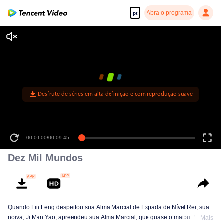
Abra o programa
pt
Desfrute de séries em alta definição e com reprodução suave
00:00:00
/
00:09:45
Dez Mil Mundos
Quando Lin Feng despertou sua Alma Marcial de Espada de Nível Rei, sua
noiva, Ji Man Yao, apreendeu sua Alma Marcial, que quase o matou. Mas
Mais