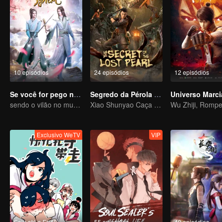
10 episódios
24 episódios
12 episódios
Se você for pego no livro
Segredo da Pérola Perdida
sendo o vilão no mundo do livro
Xiao Shunyao Caça Tesouros para Quebrar a Maldição de Sangue
Exclusivo WeTV
VIP
Saiu até o Ep48
55 episódios
40 episódios