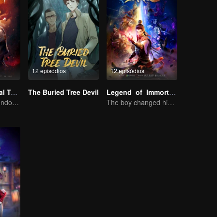
12 episódios
12 episódios
Universo Marcial Temporada 1
The Buried Tree Devil
Legend of Immortals
Wu Zhiji, Rompendo o Céu, Movendo o Céu e a Terra
The boy changed his life into a king