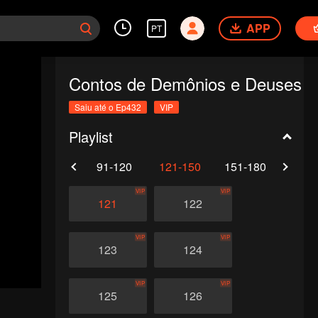
APP
PT
Contos de Demônios e Deuses
Saiu até o Ep432
VIP
Playlist
61-90
91-120
121-150
151-180
181-
VIP
VIP
121
122
VIP
VIP
123
124
VIP
VIP
125
126