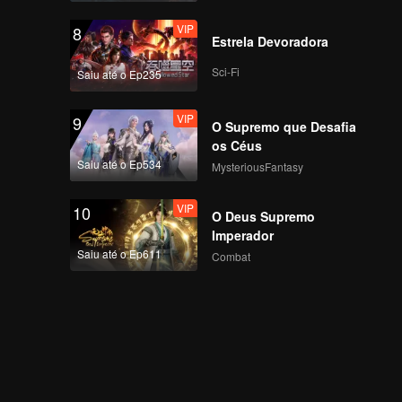
VIP
8
Estrela Devoradora
Sci-Fi
Saiu até o Ep235
VIP
9
O Supremo que Desafia
os Céus
Saiu até o Ep534
MysteriousFantasy
VIP
10
O Deus Supremo
Imperador
Saiu até o Ep611
Combat