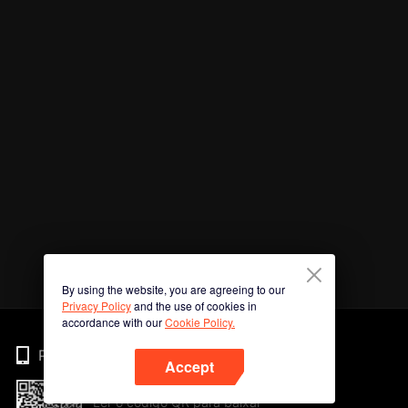
By using the website, you are agreeing to our
Privacy Policy
and the use of cookies in
accordance with our
Cookie Policy.
Phone
Accept
Ler o código QR para baixar