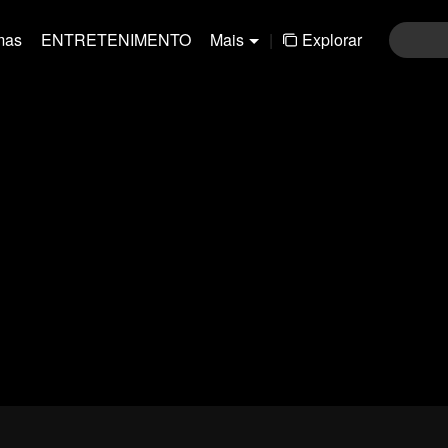
mas
ENTRETENIMENTO
Mais
|
Explorar
01-30
31-60