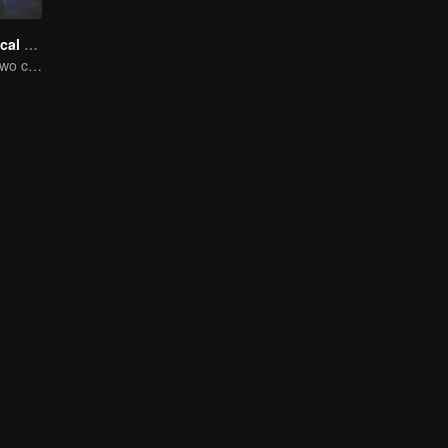
Chang'An Magical Street
One street and two circles, alternating day and night.