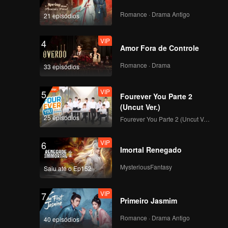
VIP
VIP
Romance · Drama Antigo
21 episódios
141
142
VIP
4
VIP
VIP
Amor Fora de Controle
143
144
Romance · Drama
33 episódios
VIP
VIP
145
146
VIP
5
Fourever You Parte 2
(Uncut Ver.)
VIP
VIP
25 episódios
147
148
Fourever You Parte 2 (Uncut Ver.)
VIP
6
VIP
VIP
Imortal Renegado
149
150
MysteriousFantasy
Saiu até o Ep152
VIP
7
Primeiro Jasmim
Romance · Drama Antigo
40 episódios