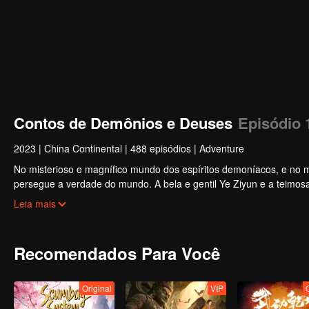
Contos de Demônios e Deuses
Episódio 
2023
|
China Continental
|
488 episódios
|
Adventure
No misterioso e magnífico mundo dos espíritos demoníacos, e no mis
persegue a verdade do mundo. A bela e gentil Ye Ziyun e a teimosa
deusas?
Leia mais
Recomendados Para Você
Original
VIP