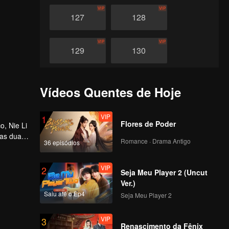
VIP
VIP
127
128
VIP
VIP
129
130
VIP
VIP
131
132
Vídeos Quentes de Hoje
VIP
VIP
133
134
VIP
1
Flores de Poder
o, Nie Li
das duas
Romance · Drama Antigo
36 episódios
VIP
VIP
135
136
VIP
2
Seja Meu Player 2 (Uncut
VIP
VIP
137
138
Ver.)
Saiu até o Ep4
Seja Meu Player 2
VIP
VIP
139
140
VIP
3
Renascimento da Fênix