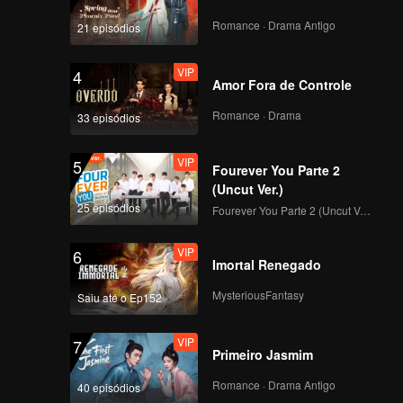
VIP
VIP
Romance · Drama Antigo
21 episódios
141
142
VIP
4
VIP
VIP
Amor Fora de Controle
143
144
Romance · Drama
33 episódios
VIP
VIP
145
146
VIP
5
Fourever You Parte 2
(Uncut Ver.)
VIP
VIP
25 episódios
147
148
Fourever You Parte 2 (Uncut Ver.)
VIP
6
VIP
VIP
Imortal Renegado
149
150
MysteriousFantasy
Saiu até o Ep152
VIP
7
Primeiro Jasmim
Romance · Drama Antigo
40 episódios