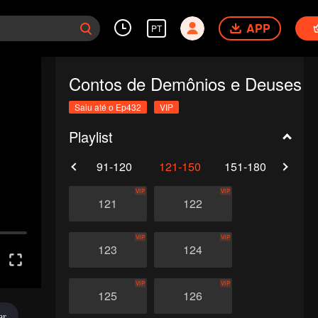
APP
PT
Contos de Demônios e Deuses
Saiu até o Ep432
VIP
Playlist
61-90
91-120
121-150
151-180
181-
VIP
VIP
121
122
VIP
VIP
123
124
VIP
VIP
125
126