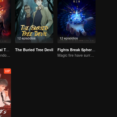
12 episódios
12 episódios
Universo Marcial Temporada 1
The Buried Tree Devil
Fights Break Sphere S3
Wu Zhiji, Rompendo o Céu, Movendo o Céu e a Terra
Magic fire have surrendered! Xiao Yan mastered the fighting skill——Buddha anger Lotus!
VIP