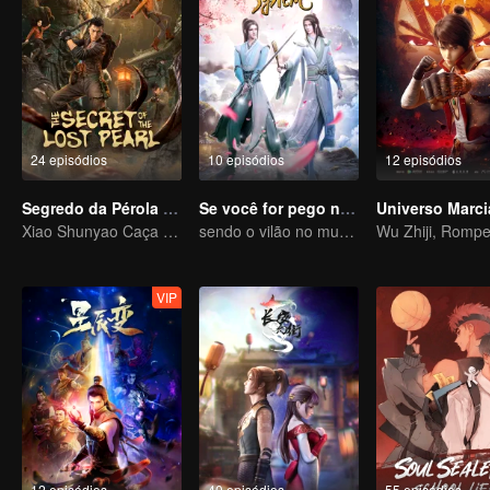
24 episódios
10 episódios
12 episódios
Segredo da Pérola Perdida
Se você for pego no livro
Xiao Shunyao Caça Tesouros para Quebrar a Maldição de Sangue
sendo o vilão no mundo do livro
VIP
12 episódios
40 episódios
55 episódios