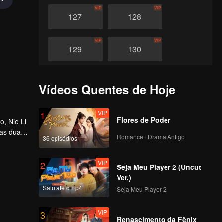
VIP
VIP
127
128
VIP
VIP
129
130
VIP
VIP
131
132
Vídeos Quentes de Hoje
VIP
VIP
133
134
VIP
1
Flores de Poder
o, Nie Li
das duas
Romance · Drama Antigo
36 episódios
VIP
VIP
135
136
VIP
2
Seja Meu Player 2 (Uncut
VIP
VIP
137
138
Ver.)
Saiu até o Ep4
Seja Meu Player 2
VIP
VIP
139
140
VIP
3
Renascimento da Fênix