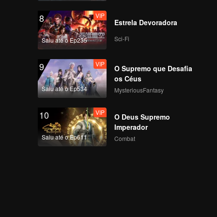
VIP
8
Estrela Devoradora
Sci-Fi
Saiu até o Ep235
VIP
9
O Supremo que Desafia
os Céus
Saiu até o Ep534
MysteriousFantasy
VIP
10
O Deus Supremo
Imperador
Saiu até o Ep611
Combat