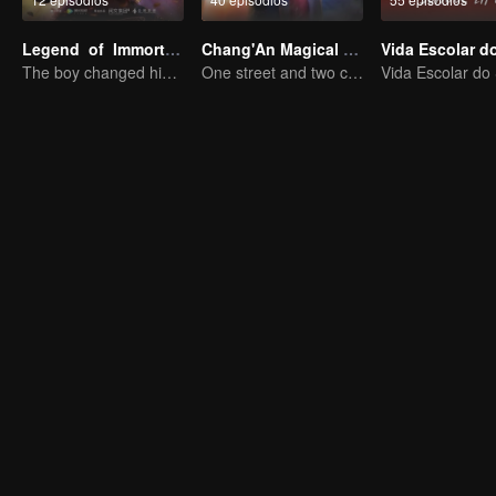
Legend of Immortals
Chang'An Magical Street
The boy changed his life into a king
One street and two circles, alternating day and night.