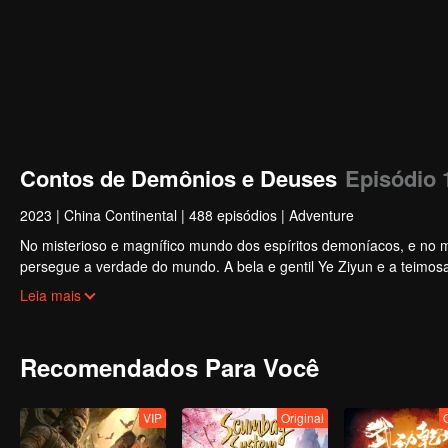
Contos de Demônios e Deuses
Episódio 
2023
|
China Continental
|
488 episódios
|
Adventure
No misterioso e magnífico mundo dos espíritos demoníacos, e no mis
persegue a verdade do mundo. A bela e gentil Ye Ziyun e a teimosa
deusas?
Leia mais
Recomendados Para Você
VIP
Original