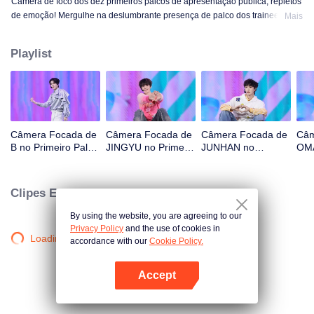
Câmera de foco dos dez primeiros palcos de apresentação pública, repletos
de emoção! Mergulhe na deslumbrante presença de palco dos trainees! OK,
Mais
OK, OK. A. MÁS NOTÍCIAS. Difícil dizer. Atenção. Fogo de artifício. Ainda
monstro. Super. Amor Verdadeiro. Sob a estrada da lua.
Playlist
Câmera Focada de
Câmera Focada de
Câmera Focada de
Câm
B no Primeiro Palco
JINGYU no Primeiro
JUNHAN no
OMA
de CHUANG ASIA
Palco de CHUANG
Primeiro Palco de
Pal
S2
ASIA S2
CHUANG ASIA S2
ASI
Clipes Exclusivos
By using the website, you are agreeing to our
Privacy Policy
and the use of cookies in
Loading…
accordance with our
Cookie Policy.
Accept
Abra o programa