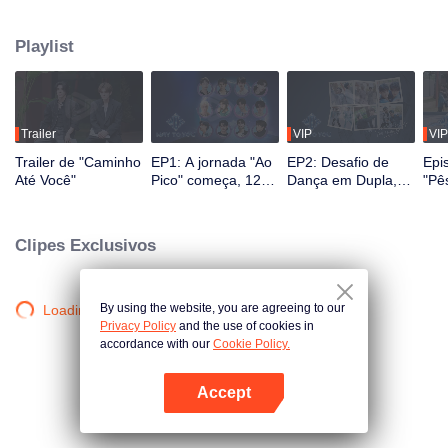
masculinas. Ao longo de 2,5 meses, o público testemunha o crescimento
deles através de reality shows e performances ao vivo, com interação em
Playlist
múltiplas plataformas. Os espectadores participam diretamente do
desenvolvimento dos ídolos por meio de votações e apoio, acompanhando
a jornada desde o primeiro encontro até a sinergia perfeita. O casal mais
popular, com a melhor química, finalmente fará sua estreia no palco global.
Trailer
VIP
VIP
Trailer de "Caminho
EP1: A jornada "Ao
EP2: Desafio de
Epi
Até Você"
Pico" começa, 12
Dança em Dupla,
"Pê
jovens sino-
Par Favor Se
For
tailandeses se
Posicione!
ban
encontram pela
rec
Clipes Exclusivos
primeira vez!
icôn
By using the website, you are agreeing to our
Loading…
Privacy Policy
and the use of cookies in
accordance with our
Cookie Policy.
Accept
Abra o programa