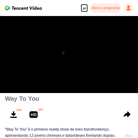
Abra o programa
pt
Way To You
"Way To You" é o primeiro reality show de lives transfronteiriço,
apresentando 12 jovens chineses e tailandeses formando duplas
Mais