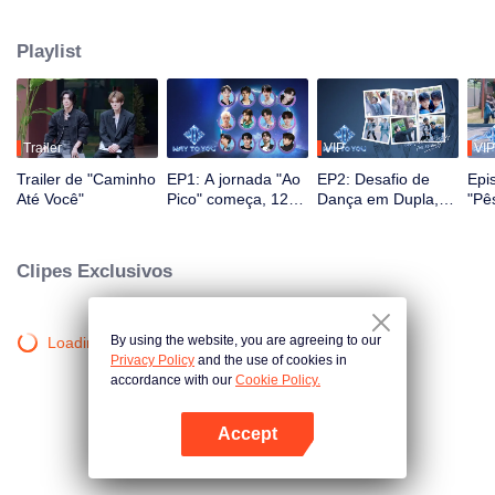
masculinas. Ao longo de 2,5 meses, o público testemunha o crescimento
deles através de reality shows e performances ao vivo, com interação em
Playlist
múltiplas plataformas. Os espectadores participam diretamente do
desenvolvimento dos ídolos por meio de votações e apoio, acompanhando
a jornada desde o primeiro encontro até a sinergia perfeita. O casal mais
popular, com a melhor química, finalmente fará sua estreia no palco global.
Trailer
VIP
VIP
Trailer de "Caminho
EP1: A jornada "Ao
EP2: Desafio de
Epi
Até Você"
Pico" começa, 12
Dança em Dupla,
"Pê
jovens sino-
Par Favor Se
For
tailandeses se
Posicione!
ban
encontram pela
rec
Clipes Exclusivos
primeira vez!
icôn
By using the website, you are agreeing to our
Loading…
Privacy Policy
and the use of cookies in
accordance with our
Cookie Policy.
Accept
Abra o programa