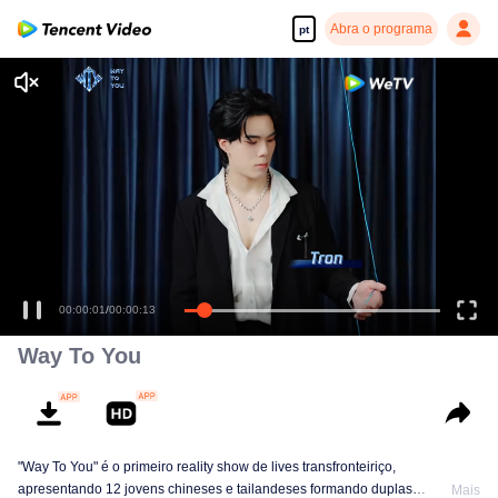
Abra o programa
pt
Desfrute de séries em alta definição e com reprodução suave
00:00:01
/
00:00:13
Way To You
"Way To You" é o primeiro reality show de lives transfronteiriço,
apresentando 12 jovens chineses e tailandeses formando duplas
Mais