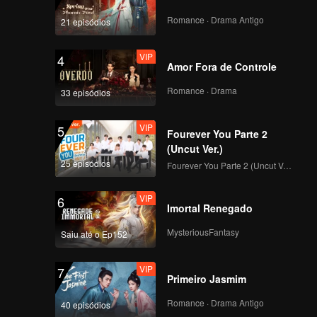
Romance · Drama Antigo
21 episódios
VIP
4
Amor Fora de Controle
Romance · Drama
33 episódios
VIP
5
Fourever You Parte 2
(Uncut Ver.)
25 episódios
Fourever You Parte 2 (Uncut Ver.)
VIP
6
Imortal Renegado
MysteriousFantasy
Saiu até o Ep152
VIP
7
Primeiro Jasmim
Romance · Drama Antigo
40 episódios