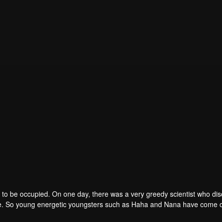
to be occupied. On one day, there was a very greedy scientist who di
one. So young energetic youngsters such as Haha and Nana have come o
of the villains. The mission is to stumble upon the love story. Make sure 