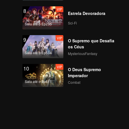
VIP
8
Estrela Devoradora
Sci-Fi
Saiu até o Ep235
VIP
9
O Supremo que Desafia
os Céus
Saiu até o Ep534
MysteriousFantasy
VIP
10
O Deus Supremo
Imperador
Saiu até o Ep611
Combat