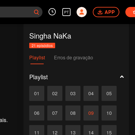
APP
PT
Singha NaKa
21 episódios
Playlist
Erros de gravação
Playlist
01
02
03
04
05
06
07
08
09
10
ais.
11
12
13
14
15