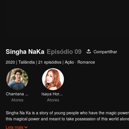
Singha NaKa
Episódio 09
Compartilhar
2020
|
Tailândia
|
21 episódios
|
Ação · Romance
Chantana Kritkanjanapan
Isaya Horsuwan
Atores
Atores
Singha Na Ka is a story of young people who have the magic power 
this magical power and meant to take possession of this world al
stop this scientist. And to save the world not to fall into the hands 
Leia mais