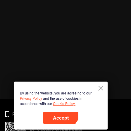
By using the website, you are agreeing to our
Privacy Policy
and the use of cookies in
accordance with our
Cookie Policy.
Phone
Accept
Ler o código QR para baixar