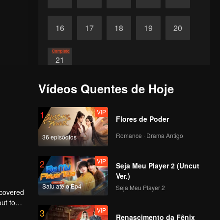
16
17
18
19
20
Completo
21
Vídeos Quentes de Hoje
VIP
1
Flores de Poder
Romance · Drama Antigo
36 episódios
VIP
2
Seja Meu Player 2 (Uncut
Ver.)
Saiu até o Ep4
Seja Meu Player 2
scovered
ut to
VIP
3
to make
Renascimento da Fênix