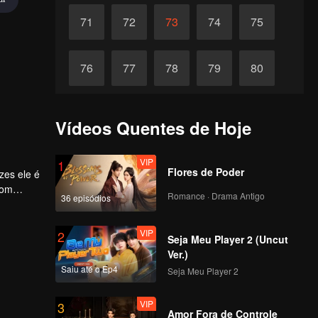
71
72
73
74
75
76
77
78
79
80
81
82
83
84
85
Vídeos Quentes de Hoje
86
87
88
89
90
VIP
1
Flores de Poder
zes ele é
com
Romance · Drama Antigo
36 episódios
VIP
2
Seja Meu Player 2 (Uncut
Ver.)
Saiu até o Ep4
Seja Meu Player 2
VIP
3
Amor Fora de Controle