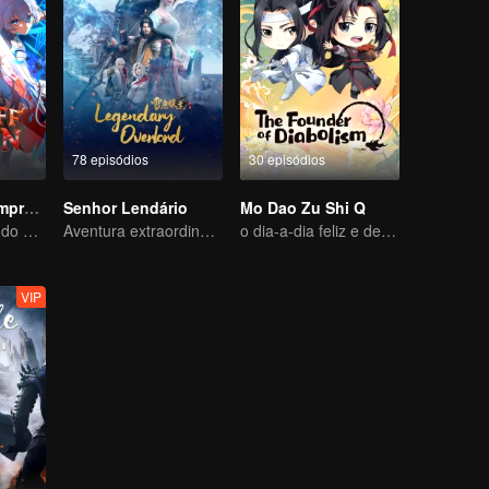
78 episódios
30 episódios
Diabo do Desemprego
Senhor Lendário
Mo Dao Zu Shi Q
O rei mais feroz do mundo demoníaco
Aventura extraordinária, um adolescente renascido da adversidade
o dia-a-dia feliz e descansado
VIP