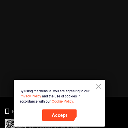
By using the website, you are agreeing to our
Privacy Policy
and the use of cookies in
accordance with our
Cookie Policy.
Phone
Accept
Ler o código QR para baixar