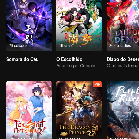
26 episódios
16 episódios
26 episódios
Sombra do Céu
O Escolhido
Aquele que Comanda os Céus — Que Comece a Batalha!
VIP
Saiu até o Ep145
26 episódios
42 episódios