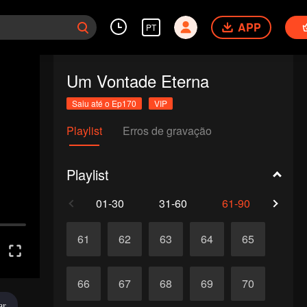
APP
PT
Um Vontade Eterna
Saiu até o Ep170
VIP
Playlist
Erros de gravação
Playlist
01-30
31-60
61-90
91-1
61
62
63
64
65
66
67
68
69
70