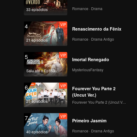
Romance · Drama
33 episódios
VIP
4
Renascimento da Fênix
Romance · Drama Antigo
21 episódios
VIP
5
Imortal Renegado
MysteriousFantasy
Saiu até o Ep153
VIP
6
Fourever You Parte 2
(Uncut Ver.)
25 episódios
Fourever You Parte 2 (Uncut Ver.)
VIP
7
Primeiro Jasmim
Romance · Drama Antigo
40 episódios