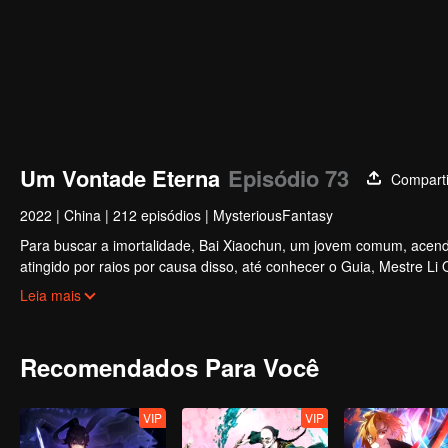
Um Vontade Eterna
Episódio 73
Comparti
2022
|
China
|
212 episódios
|
MysteriousFantasy
Para buscar a imortalidade, Bai Xiaochun, um jovem comum, acende
atingido por raios por causa disso, até conhecer o Guia, Mestre Li
inúmeras tramas divertidas. Venha assistir para encher seu verão d
Leia mais
Recomendados Para Você
VIP
VIP