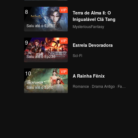
VIP
8
Terra de Alma Ⅱ: O
Inigualável Clã Tang
Saiu até o Ep165
MysteriousFantasy
VIP
9
Estrela Devoradora
Sci-Fi
Saiu até o Ep235
VIP
10
A Rainha Fênix
Romance · Drama Antigo · Fantasia
Saiu até o Ep10