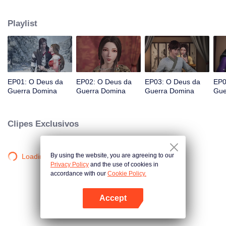
proibida do continente. Qin Chen, que estava inevitavelmente morto,
acionou inesperadamente o poder da misteriosa espada antiga.
Playlist
EP01: O Deus da
EP02: O Deus da
EP03: O Deus da
EP0
Guerra Domina
Guerra Domina
Guerra Domina
Gue
Clipes Exclusivos
By using the website, you are agreeing to our
Loading…
Privacy Policy
and the use of cookies in
accordance with our
Cookie Policy.
Accept
Abra o programa