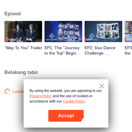
2.5 bulan, penonton menyaksikan perkembangan mereka melalui misi dan
persembahan pentas, serta turut serta melalui undian dan sokongan. Duo
Episod
yang paling popular dengan kimia terkuat akan membuat debut di pentas
global.
Treler
VIP
VIP
"Way To You" Trailer
EP1: The "Journey
EP2: Duo Dance
EP3
to the Top" Begins -
Challenge.
the
12 Chinese and
Partners, please
ico
Thai Youths Meet
take your positions!
rec
for the First Time!
Belakang tabir
By using the website, you are agreeing to our
Loading…
Privacy Policy
and the use of cookies in
accordance with our
Cookie Policy.
Accept
Buka App