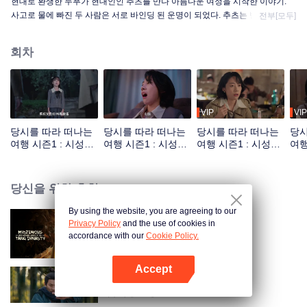
현대로 환생한 두푸가 현대인인 추츠를 만나 아름다운 여정을 시작한 이야기.
사고로 물에 빠진 두 사람은 서로 바인딩 된 운명이 되었다. 추츠는 반드시 두푸
전부[모두]
가 고대로 돌아간 후에야 자유의 몸을 얻을 수 있었다. 여기저기 돌아다니며 두
사람의 우정도 점점 깊어졌고 자기 인생과 사회에 대한 마음도 달라지고 있었
회차
다. 이어지는 여정에서 추츠는 인생의 목표를 다시 찾았고 두푸도 마음의 매듭
을 풀어 진정한 천지와 대의를 찾았다.
VIP
VIP
당시를 따라 떠나는
당시를 따라 떠나는
당시를 따라 떠나는
당시
여행 시즌1 : 시성과
여행 시즌1 : 시성과
여행 시즌1 : 시성과
여행
짝이 되기_01회
짝이 되기_02회
짝이 되기_03회
짝이
당신을 위한 추천
By using the website, you are agreeing to our
Privacy Policy
and the use of cookies in
당대 기이록
accordance with our
Cookie Policy.
Accept
앱 열기
협객행불통