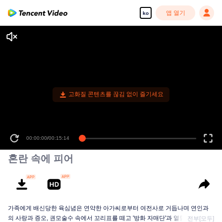
앱 열기
ko
혼란 속에 피어
가족에게 배신당한 육심념은 연약한 아가씨로부터 여전사로 거듭나며 연인과
의 사랑과 증오, 권모술수 속에서 꼬리표를 떼고 '방화 자매단'과 열혈적인 고풍
전부[모두]