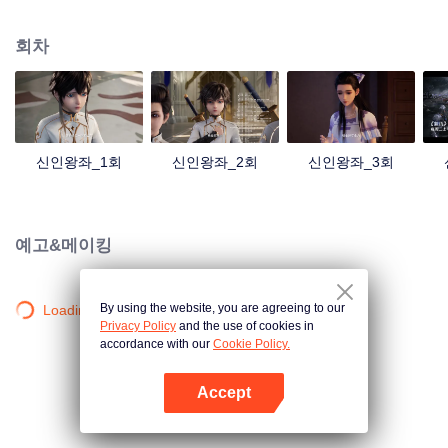
는 바람에 인간은 급기야 암흑의 시대에 진입했다. 그 뒤 인류 강자들은 자발적
으로 육대 성전을 결성했고 인간과 악마가 공존하는 국면이 차차 형성되기 시작
회차
하는데... 용호진은 어머니를 살리기 위해 육대 성전의 기사가 되었고 그 뒤로부
터 갖은 모험과 기이한 경험, 궤계, 그리고 운명적인 사랑과 우정이 연달아 그의
삶에 찾아온다...
신인왕좌_1회
신인왕좌_2회
신인왕좌_3회
예고&메이킹
By using the website, you are agreeing to our
Loading…
Privacy Policy
and the use of cookies in
accordance with our
Cookie Policy.
Accept
앱 열기