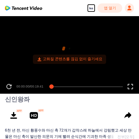
앱 열기
ko
고화질 콘텐츠를 끊김 없이 즐기세요
00:00:00
/
00:19:41
신인왕좌
6천 년 전, 마신 황풍수와 마신 축 72개가 갑작스레 하늘에서 강림했고 세상 만
물은 마신 축이 발산한 의문의 기에 빨려 순식간에 기괴한 마족 생물로 변이하
전부[모두]