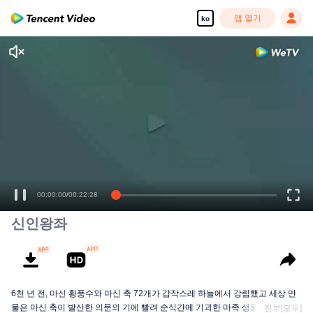
앱 열기
ko
00:00:00
/
00:22:28
신인왕좌
6천 년 전, 마신 황풍수와 마신 축 72개가 갑작스레 하늘에서 강림했고 세상 만
물은 마신 축이 발산한 의문의 기에 빨려 순식간에 기괴한 마족 생물로 변이하
전부[모두]