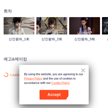
는 바람에 인간은 급기야 암흑의 시대에 진입했다. 그 뒤 인류 강자들은 자발적
으로 육대 성전을 결성했고 인간과 악마가 공존하는 국면이 차차 형성되기 시작
회차
하는데... 용호진은 어머니를 살리기 위해 육대 성전의 기사가 되었고 그 뒤로부
터 갖은 모험과 기이한 경험, 궤계, 그리고 운명적인 사랑과 우정이 연달아 그의
삶에 찾아온다...
신인왕좌_1회
신인왕좌_2회
신인왕좌_3회
예고&메이킹
By using the website, you are agreeing to our
Loading…
Privacy Policy
and the use of cookies in
accordance with our
Cookie Policy.
Accept
앱 열기