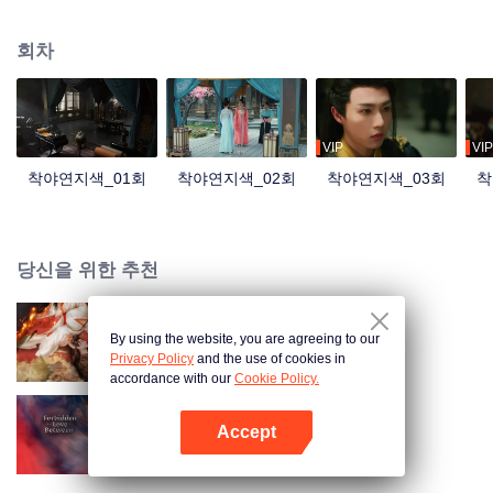
용하려 하지만 자기도 모르게 그녀에게 점점 빠져드는데... 갖은 시련과 굴곡을
겪은 뒤 오해가 풀어 서로의 진심을 알아주는 두 사람은 서로의 마음을 확인하
회차
고 깊은 산 속으로 들어가 은둔 생활을 한다.
VIP
VIP
착야연지색_01회
착야연지색_02회
착야연지색_03회
착
당신을 위한 추천
By using the website, you are agreeing to our
옥노교
Privacy Policy
and the use of cookies in
accordance with our
Cookie Policy.
Accept
선군유겁
앱 열기