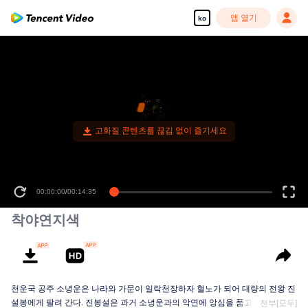
앱 열기
ko
00:00:00
/
00:14:35
착야연지색
천운국 공주 소녕운은 나라와 가문이 일락천장하자 혈노가 되어 대량의 전왕 진
설봉에게 팔려 간다. 진봉설은 과거 소녕운과의 악연에 앙심을 품고 그녀를 이
전부[모두]