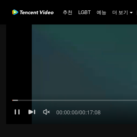
추천
LGBT
예능
더 보기
|