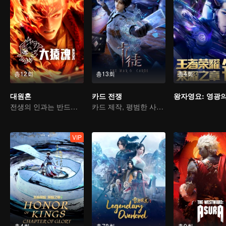
총12회
총13회
총4회
대원혼
카드 전쟁
전생의 인과는 반드시 하늘을 물어뜯을 것
카드 제작, 평범한 사람에서 영웅으로
VIP
총4회
총78회
총9회