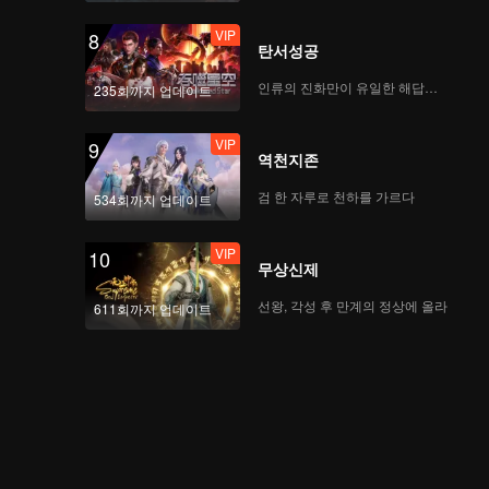
VIP
8
탄서성공
인류의 진화만이 유일한 해답이다
235회까지 업데이트
VIP
9
역천지존
검 한 자루로 천하를 가르다
534회까지 업데이트
VIP
10
무상신제
선왕, 각성 후 만계의 정상에 올라
611회까지 업데이트