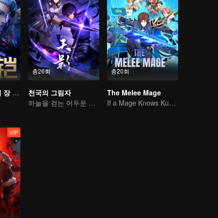
총26회
총20회
왕자영요: 영광의 장 운명의 편
천국의 그림자
The Melee Mage
하늘을 걷는 어두운 그림자, 혼을 불태워 마음을 지키다
If a Mage Knows Kung Fu, No One Can Stop Him
VIP