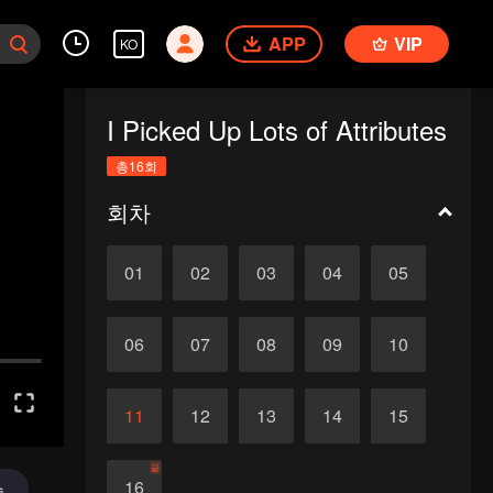
APP
VIP
KO
I Picked Up Lots of Attributes
총16회
회차
01
02
03
04
05
06
07
08
09
10
11
12
13
14
15
끝
16