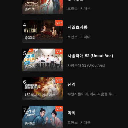
로맨스 · 시대극
총21회
VIP
4
저일초과화
로맨스 · 드라마
총33회
VIP
5
사방극애 S2 (Uncut Ver.)
사방극애 S2 (Uncut Ver.)
총25회
VIP
6
선역
수행자들이여, 어찌 싸움을 두려워하랴
152회까지 업데이트
VIP
7
막리
로맨스 · 시대극
총40회