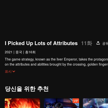
I Picked Up Lots of Attributes
11화
공
2021
|
중국
|
총16회
The game strategy, known as the liver Emperor, takes the protagonis
on the attributes and abilities brought by the crossing, golden fing
powerful enemies along the way and gained countless skills. He first
표시
Xuanwu Kingdom that came to provoke; then, at the request of the
thus saving the human race from the persecution of the demon rac
당신을 위한 추천
VIP