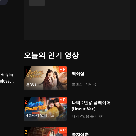
오늘의 인기 영상
VIP
1
백화살
 Relying
ntless
로맨스 · 시대극
총36회
ed the
n son,
VIP
2
나의 2인용 플레이어
(Uncut Ver.)
4회까지 업데이트
나의 2인용 플레이어
VIP
3
봉지생춘