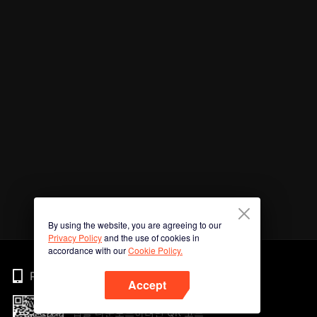
By using the website, you are agreeing to our
Privacy Policy
and the use of cookies in
accordance with our
Cookie Policy.
Phone
Accept
앱을 다운로드하려면 QR 코드