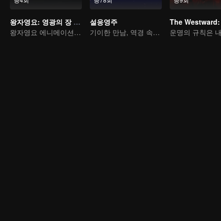
왕자영요: 영광의 장 부서진 달의 편
설응영주
The Westward:
왕자영요 에니메이션 첫부작
기이한 만남, 역경 속에서 다시 살아난 소년