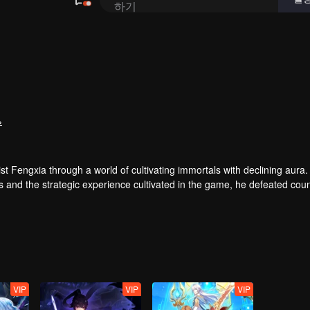
유
t Fengxia through a world of cultivating immortals with declining aura.
ers and the strategic experience cultivated in the game, he defeated cou
 solved the internal and external troubles of Qianqiu Valley and defeat
 Xuanwu Emperor, he resolved the human crisis and defeated the demo
e, and restored the heaven and earth aura of the Xuanyuan World.
VIP
VIP
VIP