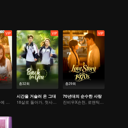
VIP
VIP
VIP
총32회
총29회
시간을 거슬러 온 그대
70년대의 순수한 사랑
신데렐라, 재벌가에 돌아오다
18살로 돌아가, 첫사랑을 구한다
진비우X손천, 로맨틱 순수 러브