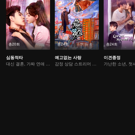
총20회
총24회
총24회
심동적타
예고없는 사랑
이견종정
대신 결혼, 가짜 연애 진짜 사랑
감정 상담 스트리머 VS 재벌 총수