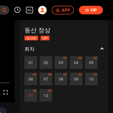
APP
VIP
KO
동산 정상
총12회
VIP
회차
VIP
VIP
VIP
01
02
03
04
05
VIP
VIP
VIP
VIP
VIP
06
07
08
09
10
VIP
VIP
11
12