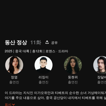
동산 정상
11화
공유
2025
|
중국 대륙
|
총12회
|
로맨스 · 드라마
정염
리징이
출연진
출연진
이 드라마는 지식인 이가오위안과 티베트의 순수한 소녀 거상메이둬가
야기를 주요 내용으로 삼아, 중국 공산당이 내지에서 티베트를 위해 
해방이 티베트와 티베트 인민에게 가져온 엄청난 변화를 보여주며, 새
표시