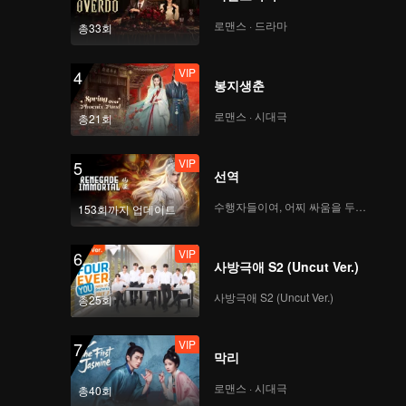
로맨스 · 드라마
총33회
VIP
4
봉지생춘
로맨스 · 시대극
총21회
VIP
5
선역
수행자들이여, 어찌 싸움을 두려워하랴
153회까지 업데이트
VIP
6
사방극애 S2 (Uncut Ver.)
사방극애 S2 (Uncut Ver.)
총25회
VIP
7
막리
로맨스 · 시대극
총40회