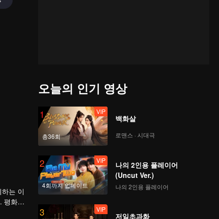
오늘의 인기 영상
VIP
1
백화살
로맨스 · 시대극
총36회
VIP
2
나의 2인용 플레이어
(Uncut Ver.)
4회까지 업데이트
나의 2인용 플레이어
께하는 이
. 평화적
VIP
3
저일초과화