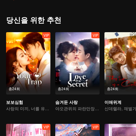
당신을 위한 추천
VIP
VIP
총24회
총24회
총24회
보보심험
숨겨둔 사랑
이애위계
사랑의 미끼, 너를 유혹하다
야오관위의 파란만장 연애사
VIP
VIP