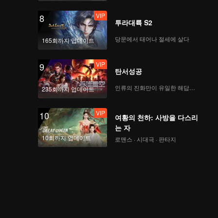
VIP
8
투라대륙 S2
당문에서 태어나 절세에 살다
165회까지 업데이트
VIP
9
탄서성공
인류의 진화만이 유일한 해답이다
235회까지 업데이트
VIP
10
여황의 천하: 사방을 다스리
는 자
10회까지 업데이트
로맨스 · 시대극 · 판타지