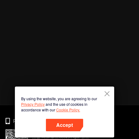
By using the website, you are agreeing to our
Privacy Policy
and the use of cookies in
accordance with our
Cookie Policy.
Phone
Accept
앱을 다운로드하려면 QR 코드