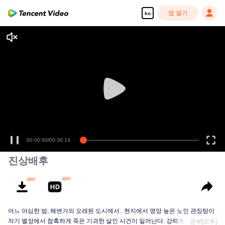
앱 열기
ko
00:00:00
/
00:36:14
진상배후
어느 야심한 밤, 해변가의 오래된 도시에서 . 현지에서 명망 높은 노인 관징탕이
자기 별장에서 참혹하게 죽은 기괴한 살인 사건이 일어난다. 강력계 팀장 안핑
전부[모두]