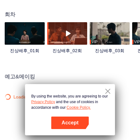
과 성 공안청의 수재 상제는 상부의 지시를 받아 수사에 착수하는 데, 수사가 진
행될 수록 논리에 맞지 않는 의문점들이 자꾸 생겨 수사에 애로가 부딪히게 된
회차
다. 이와 동시에 관징탕과 관계가 좋은 사람들이 속속들이 죽어나가고, 안핑과
상제는 오래된 사건을 발견하게 되면서 안핑의 사부이자 상제의 아버지가 그 사
건에 의해 죽은 것을 알게 되는데...
VIP
VIP
진상배후_01회
진상배후_02회
진상배후_03회
예고&메이킹
By using the website, you are agreeing to our
Loading…
Privacy Policy
and the use of cookies in
accordance with our
Cookie Policy.
Accept
앱 열기