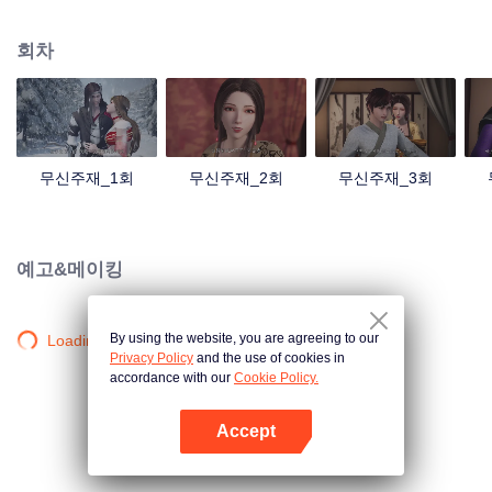
검의 힘을 촉발했는데... 300년 후, 천무 대륙의 외딴곳에서, 동명이인 소년이 우
연히 진진의 의지를 이어받았다. 옛날의 강자 신화를 되찾고, 사랑하는 모든 것
회차
을 지키기 위해 진진은 의연하게 천하 다섯 나라를 지키는 큰 임무를 짊어지고,
다시 한번 무도길을 밟았다.
무신주재_1회
무신주재_2회
무신주재_3회
예고&메이킹
By using the website, you are agreeing to our
Loading…
Privacy Policy
and the use of cookies in
accordance with our
Cookie Policy.
Accept
앱 열기