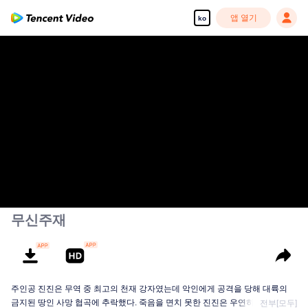
앱 열기
ko
무신주재
주인공 진진은 무역 중 최고의 천재 강자였는데 악인에게 공격을 당해 대륙의
금지된 땅인 사망 협곡에 추락했다. 죽음을 면치 못한 진진은 우연히 신비한 고
전부[모두]