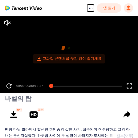
앱 열기
ko
고화질 콘텐츠를 끊김 없이 즐기세요
00:00:00
/
00:13:27
바벨의 탑
몐청 타워 빌라에서 발생한 한밤중의 살인 사건. 집주인이 참수당하고 그의 아
내는 분신자살했다. 하룻밤 사이에 두 생명이 사라지자 도시에는 괴담이 돌기
전부[모두]