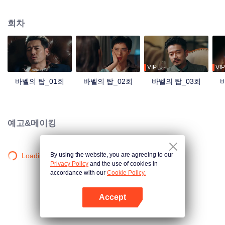
시작했다. 몇 달 후, 여섯 명의 인물이 타워에 모여 유언장의 진실을 밝히려 하지
만 그들은 이미 운명이 짜놓은 올가미에 걸려들었음을 깨닫지 못한다. 비밀은
회차
드러나고, 살기가 도사리는 가운데 그 누구도 무사히 빠져나갈 수 없다. 뒤얽힌
음모 속에서 진실은 과연 무엇인가?
VIP
VIP
바벨의 탑_01회
바벨의 탑_02회
바벨의 탑_03회
예고&메이킹
By using the website, you are agreeing to our
Loading…
Privacy Policy
and the use of cookies in
accordance with our
Cookie Policy.
Accept
앱 열기