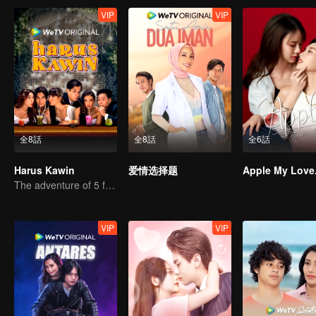
VIP
VIP
全8話
全8話
全6話
Harus Kawin
爱情选择题
Apple My Love.
The adventure of 5 friends looking for a soulmate!
VIP
VIP