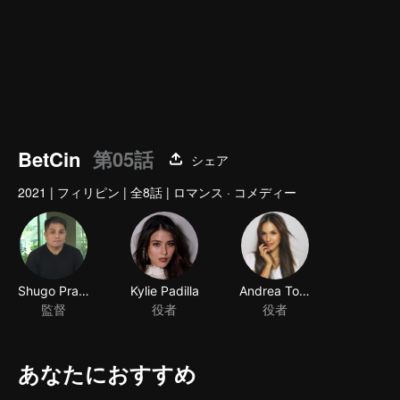
BetCin
第05話
シェア
2021
|
フィリピン
|
全8話
|
ロマンス · コメディー
あなたにおすすめ