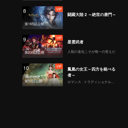
VIP
8
闘羅大陸 2 ～絶世の唐門～
第165話公開
VIP
9
星雲武者
人類の進化こそが唯一の答えだ
第235話公開
VIP
10
鳳凰の女王～四方を統べる
者～
第10話公開
ロマンス · トラディショナル・コスチューム · ファンタジー