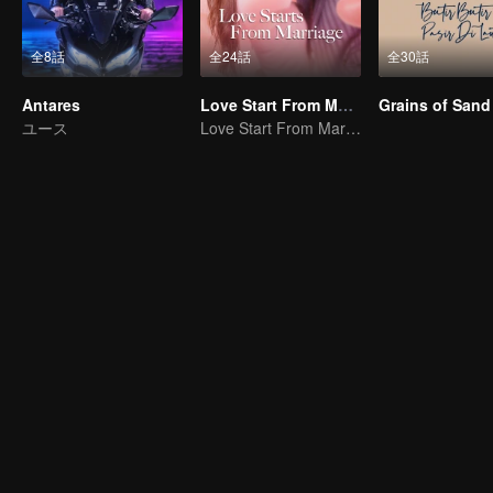
全8話
全24話
全30話
Antares
Love Start From Marriage
ユース
Love Start From Marriage