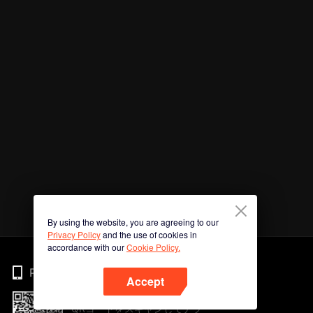
By using the website, you are agreeing to our
Privacy Policy
and the use of cookies in
accordance with our
Cookie Policy.
Phone
Accept
QRコードをスキャンしてアプ