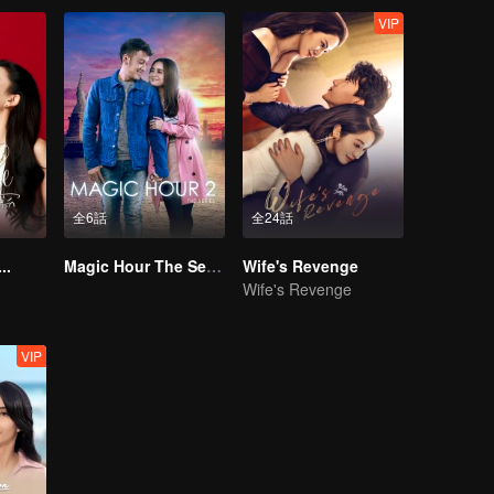
VIP
全6話
全24話
..
Magic Hour The Series S2
Wife's Revenge
Wife's Revenge
VIP