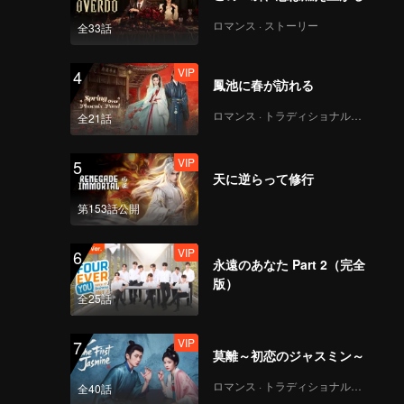
ロマンス · ストーリー
全33話
VIP
4
鳳池に春が訪れる
ロマンス · トラディショナル・コスチューム
全21話
VIP
5
天に逆らって修行
第153話公開
VIP
6
永遠のあなた Part 2（完全
版）
全25話
VIP
7
莫離～初恋のジャスミン～
ロマンス · トラディショナル・コスチューム
全40話