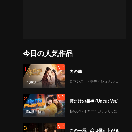
今日の人気作品
VIP
1
力の華
ロマンス · トラディショナル・コスチューム
全36話
VIP
2
僕だけの相棒 (Uncut Ver.)
私のプレイヤー2になってください
第4話公開
VIP
3
この一瞬、恋は燃え上がる