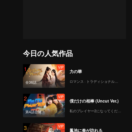
今日の人気作品
VIP
1
力の華
ロマンス · トラディショナル・コスチューム
全36話
VIP
2
僕だけの相棒 (Uncut Ver.)
私のプレイヤー2になってください
第4話公開
VIP
3
鳳池に春が訪れる