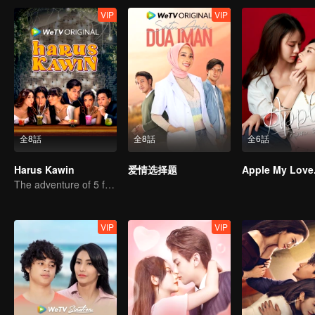
VIP
VIP
全8話
全8話
全6話
Harus Kawin
爱情选择题
Apple My Love.
The adventure of 5 friends looking for a soulmate!
VIP
VIP