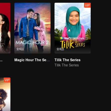
VIP
全6話
全8話
..
Magic Hour The Series S2
Tilik The Series
Tilik The Series
VIP