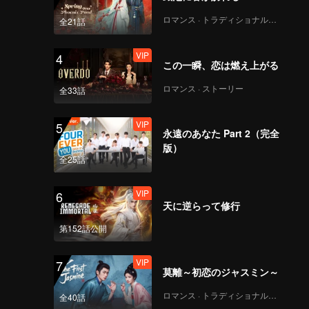
ロマンス · トラディショナル・コスチューム
全21話
VIP
4
この一瞬、恋は燃え上がる
ロマンス · ストーリー
全33話
VIP
5
永遠のあなた Part 2（完全
版）
全25話
VIP
6
天に逆らって修行
第152話公開
VIP
7
莫離～初恋のジャスミン～
ロマンス · トラディショナル・コスチューム
全40話