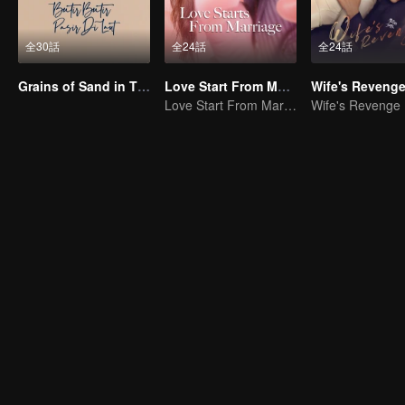
全30話
全24話
全24話
Grains of Sand in The Sea
Love Start From Marriage
Wife's Reveng
Love Start From Marriage
Wife's Revenge