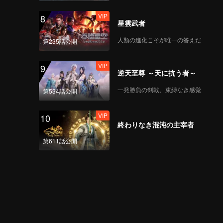
VIP
8
星雲武者
人類の進化こそが唯一の答えだ
第235話公開
VIP
9
逆天至尊 ～天に抗う者～
一発勝負の剣戟、束縛なき感覚
第534話公開
VIP
10
終わりなき混沌の主宰者
第611話公開