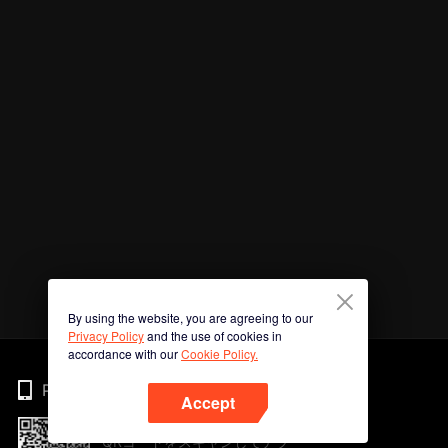
By using the website, you are agreeing to our
Privacy Policy
and the use of cookies in
accordance with our
Cookie Policy.
Phone
Accept
QRコードをスキャンしてアプ