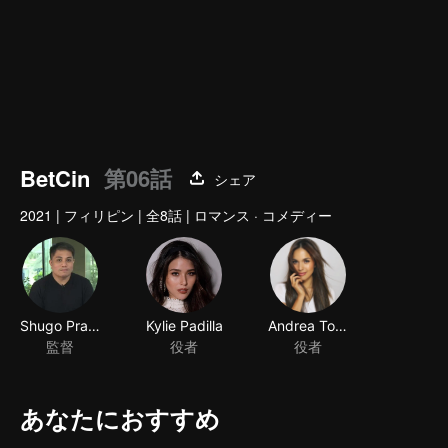
BetCin
第06話
シェア
2021
|
フィリピン
|
全8話
|
ロマンス · コメディー
Shugo Praico
Kylie Padilla
Andrea Torres
監督
役者
役者
あなたにおすすめ