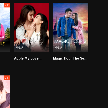
VIP
全6話
全6話
s
Apple My Love...
Magic Hour The Series S2
VIP