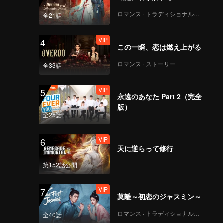
ロマンス · トラディショナル・コスチューム
全21話
VIP
4
この一瞬、恋は燃え上がる
ロマンス · ストーリー
全33話
VIP
5
永遠のあなた Part 2（完全
版）
全25話
VIP
6
天に逆らって修行
第152話公開
VIP
7
莫離～初恋のジャスミン～
ロマンス · トラディショナル・コスチューム
全40話