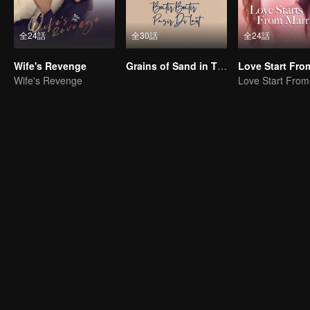
全24話
全30話
全24話
Wife's Revenge
Grains of Sand in The Sea
Wife's Revenge