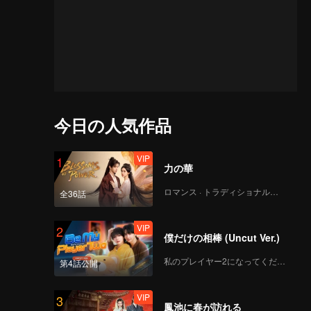
今日の人気作品
VIP
1
力の華
ロマンス · トラディショナル・コスチューム
全36話
VIP
2
僕だけの相棒 (Uncut Ver.)
私のプレイヤー2になってください
第4話公開
VIP
3
鳳池に春が訪れる