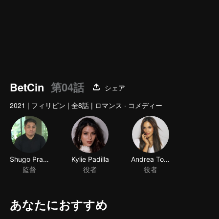
BetCin
第04話
シェア
2021
|
フィリピン
|
全8話
|
ロマンス · コメディー
Shugo Praico
Kylie Padilla
Andrea Torres
監督
役者
役者
あなたにおすすめ