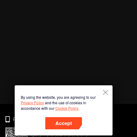
By using the website, you are agreeing to our
Privacy Policy
and the use of cookies in
accordance with our
Cookie Policy.
Phone
Accept
QRコードをスキャンしてアプ