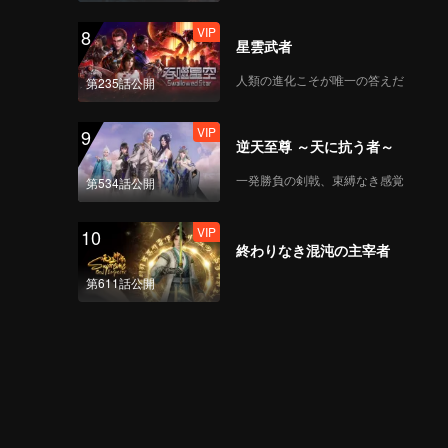
VIP
8
星雲武者
人類の進化こそが唯一の答えだ
第235話公開
VIP
9
逆天至尊 ～天に抗う者～
一発勝負の剣戟、束縛なき感覚
第534話公開
VIP
10
終わりなき混沌の主宰者
第611話公開