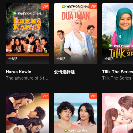
VIP
VIP
全8話
全8話
全8話
Harus Kawin
爱情选择题
Tilik The Serie
The adventure of 5 friends looking for a soulmate!
Tilik The Series
VIP
VIP