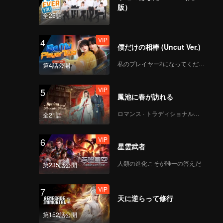
版）
全25話
Spoiler EP5: Dirty
politics make blood
VIP
4
boiled! | Tilik The
僕だけの相棒 (Uncut Ver.)
Series
私のプレイヤー2になってください
第4話公開
VIP
Tilik The Series_第5話
VIP
5
鳳池に春が訪れる
ロマンス · トラディショナル・コスチューム
全21話
Bocoran EP6:
Hartono's minions
VIP
6
interrupt Bu Tejo's
星雲武者
event | Tilik The
Series
人類の進化こそが唯一の答えだ
第235話公開
VIP
Tilik The Series_第6話
VIP
7
天に逆らって修行
第152話公開
Spoiler EP7: Nervous!