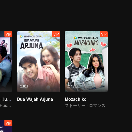
VIP
VIP
VIP
全8話
全17話
My Lecturer My Husband
Dua Wajah Arjuna
Mozachiko
My Lecturer My Husband
ストーリー · ロマンス
VIP