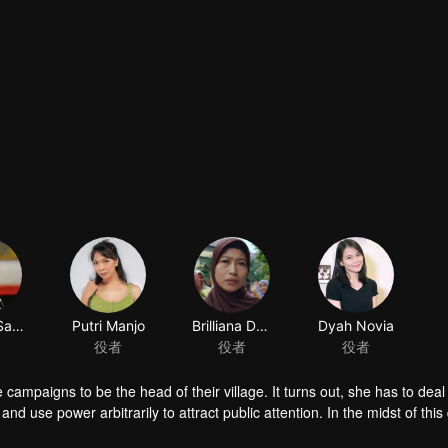
ampaigns to be the head of their village. It turns out, she has to deal
 use power arbitrarily to attract public attention. In the midst of this d
ut sacrificing her identity as a leader, wife, mother, and part of village 