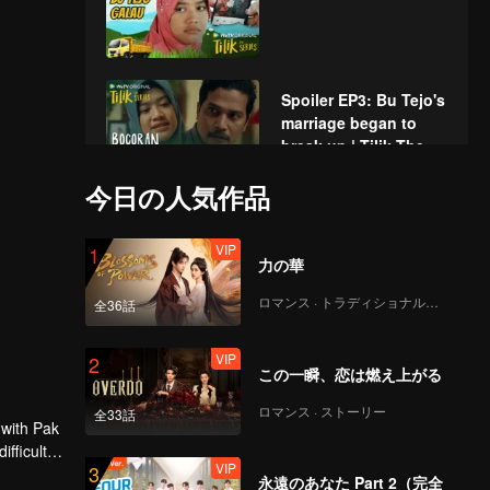
Spoiler EP3: Bu Tejo's
marriage began to
break up | Tilik The
Series
今日の人気作品
VIP
Tilik The Series_第3話
VIP
1
力の華
ロマンス · トラディショナル・コスチューム
全36話
Spoiler EP4: Pak Tejo
secretly sells Bu
VIP
2
Tejo's land | Tilik The
この一瞬、恋は燃え上がる
Series
ロマンス · ストーリー
全33話
VIP
 with Pak
Tilik The Series_第4話
ifficult
VIP
3
community
永遠のあなた Part 2（完全