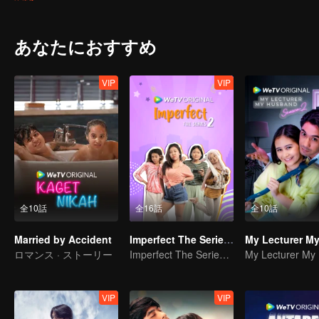
that she was proud of.
あなたにおすすめ
VIP
VIP
全10話
全16話
全10話
Married by Accident
Imperfect The Series S2
ロマンス · ストーリー
Imperfect The Series S2
VIP
VIP