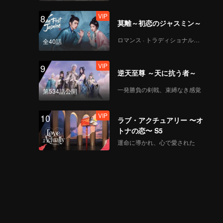
Bu Tejo is really
VIP
8
going to lose? | Tilik
莫離～初恋のジャスミン～
The Series
ロマンス · トラディショナル・コスチューム
全40話
VIP
Tilik The Series_第7話
VIP
9
逆天至尊 ～天に抗う者～
一発勝負の剣戟、束縛なき感覚
第534話公開
Spoiler EP8: Arka is
missing, but why is
VIP
10
Wulan the one to
ラブ・アクチュアリー 〜オ
blame? | Tilik The
トナの恋〜 S5
Series
運命に導かれ、心で愛された
VIP
Tilik The Series_第8話
Bloopers EP7:
Hartono gets his
KARMA | Tilik The