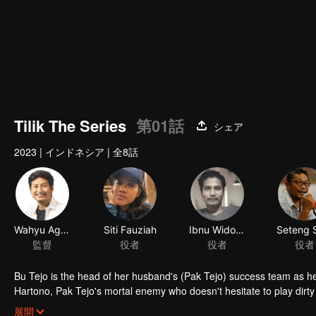
Tilik The Series
第01話
シェア
2023
|
インドネシア
|
全8話
Bu Tejo is the head of her husband's (Pak Tejo) success team as he c
Hartono, Pak Tejo's mortal enemy who doesn't hesitate to play dirty and
situation, Bu Tejo must find a way to win to fight for her vision witho
展開