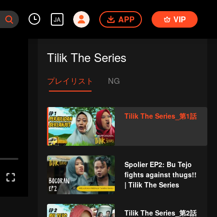
APP
VIP
JA
Tilik The Series
プレイリスト
NG
Tilik The Series_第1話
Spolier EP2: Bu Tejo
fights against thugs!!
| Tilik The Series
Tilik The Series_第2話