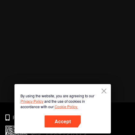
By using the website, you are agreeing to our
Privacy Policy
and the use of cookies in
accordance with our
Cookie Policy.
Phone
Accept
QRコードをスキャンしてアプ