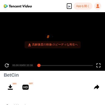
Appを開く
ja
高解像度の映像•スピーディな再生へ
00:00:00
/
00:33:38
BetCin