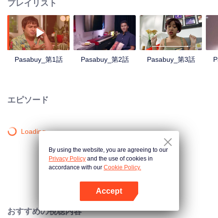
プレイリスト
Pasabuy_第1話
Pasabuy_第2話
Pasabuy_第3話
P
エピソード
Loading…
By using the website, you are agreeing to our
Privacy Policy
and the use of cookies in
accordance with our
Cookie Policy.
Accept
Appを開く
おすすめの視聴内容