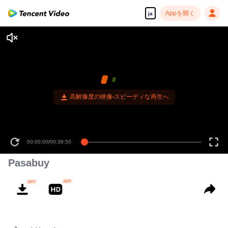
Appを開く
ja
高解像度の映像•スピーディな再生へ
00:00:00
/
00:38:50
Pasabuy