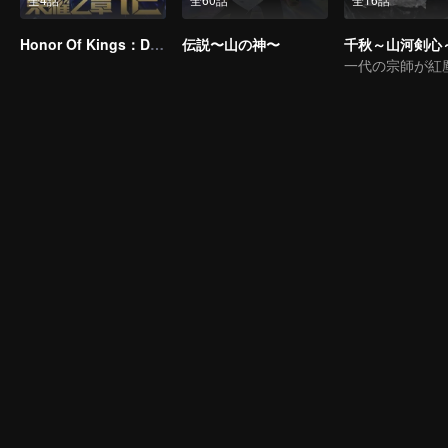
Honor Of Kings：Destiny
伝説〜山の神〜
千秋～山河剣心