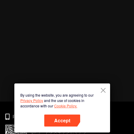
By using the website, you are agreeing to our
Privacy Policy
and the use of cookies in
accordance with our
Cookie Policy.
Phone
Accept
QRコードをスキャンしてアプ