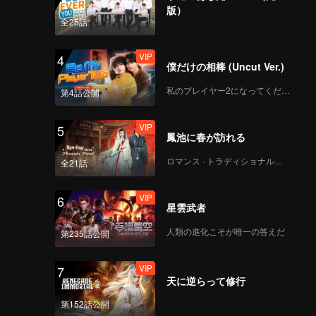
版）
全25話
VIP
4
僕だけの相棒 (Uncut Ver.)
私のプレイヤー2になってください
第4話公開
VIP
5
鳳池に春が訪れる
ロマンス · トラディショナル・コスチューム
全21話
VIP
6
星雲武者
人類の進化こそが唯一の答えだ
第235話公開
VIP
7
天に逆らって修行
第152話公開