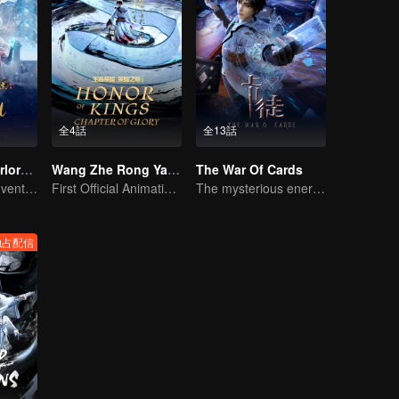
全4話
全13話
Legendary Overlord S2
Wang Zhe Rong Yao Donghua
The War Of Cards
Extraordinary adventure, a teenager reborn from adversity.
First Official Animation of Honor of Kings
The mysterious energy from cards caused a war, how did Chen Mu handle it?
独占配信