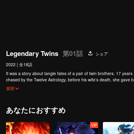
Legendary Twins
第01話
シェア
2022
|
全18話
It was a story about tangle fates of a pair of twin brothers. 17 yea
chased by the Twelve Astrology, before his wife’s death, she gave birth to a pair of twin bothers. One b
Villains' Valley, the other boy was brought to the forbidden area in t
After many years, the young man with scars in his face Jiang Xiaoyu w
展開
villain in the world. Hua Wuque did good deeds and destroyed evil in 
The twin brothers were widely different and their connecting fates in
あなたにおすすめ
VIP