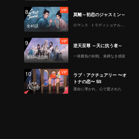
VIP
8
莫離～初恋のジャスミン～
ロマンス · トラディショナル・コスチューム
全40話
VIP
9
逆天至尊 ～天に抗う者～
一発勝負の剣戟、束縛なき感覚
第534話公開
VIP
10
ラブ・アクチュアリー 〜オ
トナの恋〜 S5
運命に導かれ、心で愛された