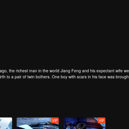
rs ago, the richest man in the world Jiang Feng and his expectant wife w
oy with scars in his face was brought to the
he Martial arts World, Palace Yihua.
as brought up by five evils in the Villains' Valley and wanted to be the 
the spirit of defending traditional moral principles.
 the Martial arts World were continuing...
VIP
VIP