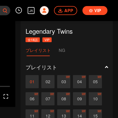
APP
VIP
JA
Legendary Twins
全18話
VIP
プレイリスト
NG
プレイリスト
VIP
VIP
VIP
01
02
03
04
05
VIP
VIP
VIP
VIP
VIP
06
07
08
09
10
VIP
VIP
VIP
VIP
VIP
11
12
13
14
15