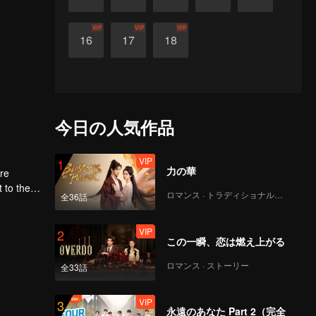
VIP
VIP
VIP
16
17
18
今日の人気作品
VIP
1
力の華
ere
ロマンス · トラディショナル・コスチューム
全36話
first
VIP
2
この一瞬、恋は燃え上がる
ロマンス · ストーリー
全33話
VIP
3
永遠のあなた Part 2（完全