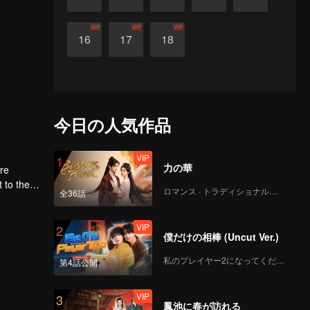
VIP
VIP
VIP
16
17
18
今日の人気作品
VIP
1
力の華
ere
ロマンス · トラディショナル・コスチューム
全36話
first
VIP
2
僕だけの相棒 (Uncut Ver.)
私のプレイヤー2になってください
第4話公開
VIP
3
鳳池に春が訪れる