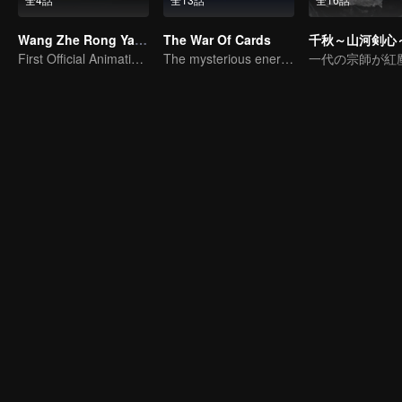
Wang Zhe Rong Yao Donghua
The War Of Cards
千秋～山河剣心
First Official Animation of Honor of Kings
The mysterious energy from cards caused a war, how did Chen Mu handle it?