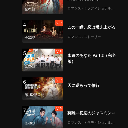
ロマンス · トラディショナル・コスチューム
全21話
VIP
4
この一瞬、恋は燃え上がる
ロマンス · ストーリー
全33話
VIP
5
永遠のあなた Part 2（完全
版）
全25話
VIP
6
天に逆らって修行
第152話公開
VIP
7
莫離～初恋のジャスミン～
ロマンス · トラディショナル・コスチューム
全40話