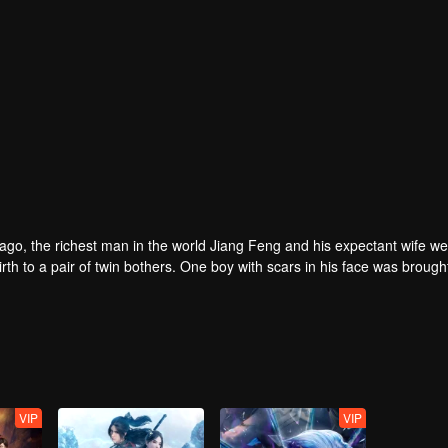
rs ago, the richest man in the world Jiang Feng and his expectant wife w
oy with scars in his face was brought to the
he Martial arts World, Palace Yihua.
as brought up by five evils in the Villains' Valley and wanted to be the 
the spirit of defending traditional moral principles.
 the Martial arts World were continuing...
VIP
VIP