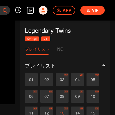
APP
VIP
JA
Legendary Twins
全18話
VIP
プレイリスト
NG
プレイリスト
VIP
VIP
VIP
01
02
03
04
05
VIP
VIP
VIP
VIP
VIP
06
07
08
09
10
VIP
VIP
VIP
VIP
VIP
11
12
13
14
15