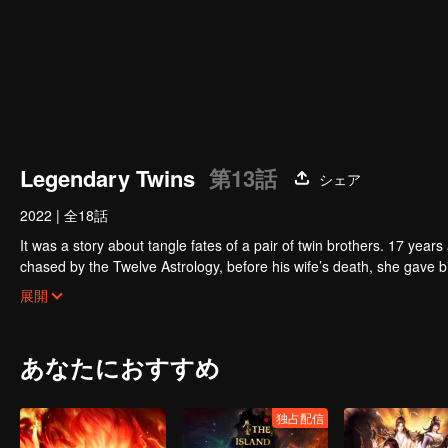
Legendary Twins
第13話
シェア
2022
|
全18話
It was a story about tangle fates of a pair of twin brothers. 17 yea
chased by the Twelve Astrology, before his wife’s death, she gave birth to a pair of twin bothers. One b
Villains' Valley, the other boy was brought to the forbidden area in t
After many years, the young man with scars in his face Jiang Xiaoyu w
展開
villain in the world. Hua Wuque did good deeds and destroyed evil in 
The twin brothers were widely different and their connecting fates in
あなたにおすすめ
独占配信