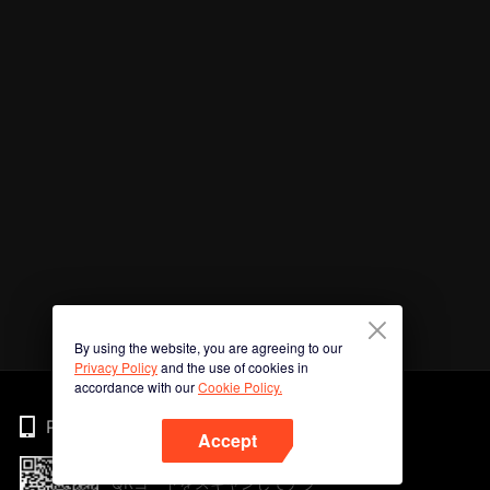
By using the website, you are agreeing to our
Privacy Policy
and the use of cookies in
accordance with our
Cookie Policy.
Phone
Accept
QRコードをスキャンしてアプ