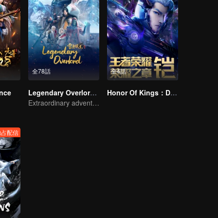
全78話
全4話
ince
Legendary Overlord S2
Honor Of Kings：Destiny
Extraordinary adventure, a teenager reborn from adversity.
独占配信