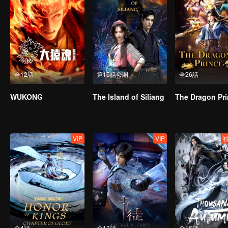
全12話
第15話公開
全26話
WUKONG
The Island of Siliang
The Dragon Pr
VIP
VIP
全4話
全13話
全16話