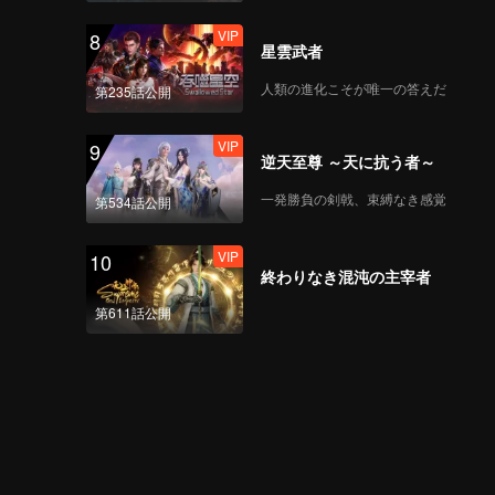
VIP
8
星雲武者
人類の進化こそが唯一の答えだ
第235話公開
VIP
9
逆天至尊 ～天に抗う者～
一発勝負の剣戟、束縛なき感覚
第534話公開
VIP
10
終わりなき混沌の主宰者
第611話公開