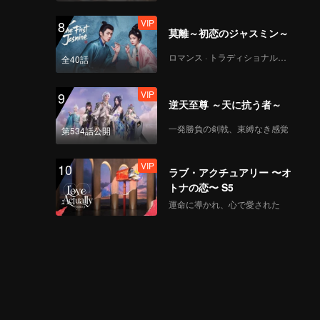
VIP
8
莫離～初恋のジャスミン～
ロマンス · トラディショナル・コスチューム
全40話
VIP
9
逆天至尊 ～天に抗う者～
一発勝負の剣戟、束縛なき感覚
第534話公開
VIP
10
ラブ・アクチュアリー 〜オ
トナの恋〜 S5
運命に導かれ、心で愛された