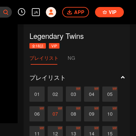
APP
VIP
JA
Legendary Twins
全18話
VIP
プレイリスト
NG
プレイリスト
VIP
VIP
VIP
01
02
03
04
05
VIP
VIP
VIP
VIP
VIP
06
07
08
09
10
VIP
VIP
VIP
VIP
VIP
11
12
13
14
15