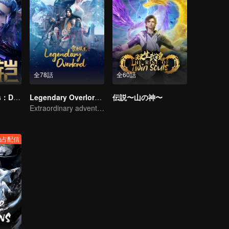
全78話
全60話
Honor Of Kings：Destiny
Legendary Overlord S2
伝説〜山の神〜
Extraordinary adventure, a teenager reborn from adversity.
独占配信