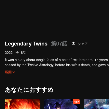
Legendary Twins
第07話
シェア
2022
|
全18話
It was a story about tangle fates of a pair of twin brothers. 17 yea
chased by the Twelve Astrology, before his wife’s death, she gave birth to a pair of twin bothers. One b
Villains' Valley, the other boy was brought to the forbidden area in t
After many years, the young man with scars in his face Jiang Xiaoyu w
展開
villain in the world. Hua Wuque did good deeds and destroyed evil in 
The twin brothers were widely different and their connecting fates in
あなたにおすすめ
VIP