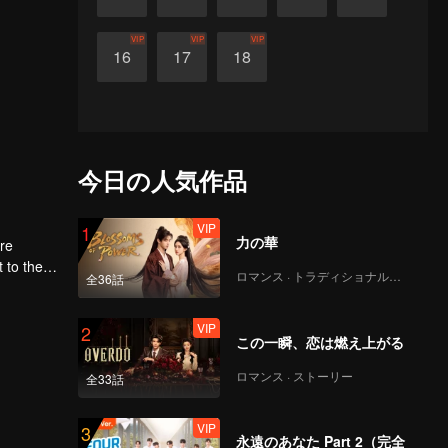
VIP
VIP
VIP
16
17
18
今日の人気作品
VIP
1
力の華
ere
ロマンス · トラディショナル・コスチューム
全36話
first
VIP
2
この一瞬、恋は燃え上がる
ロマンス · ストーリー
全33話
VIP
3
永遠のあなた Part 2（完全