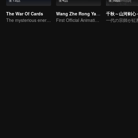
The War Of Cards
Wang Zhe Rong Yao Donghua
千秋～山河剣心
The mysterious energy from cards caused a war, how did Chen Mu handle it?
First Official Animation of Honor of Kings