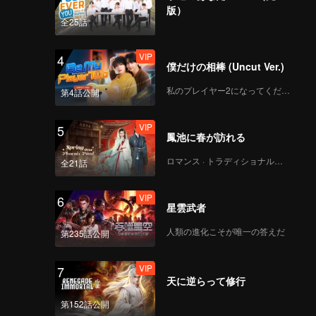
版）
全25話
VIP
4
僕だけの相棒 (Uncut Ver.)
私のプレイヤー2になってください
第4話公開
VIP
5
鳳池に春が訪れる
ロマンス · トラディショナル・コスチューム
全21話
VIP
6
星雲武者
人類の進化こそが唯一の答えだ
第235話公開
VIP
7
天に逆らって修行
第152話公開