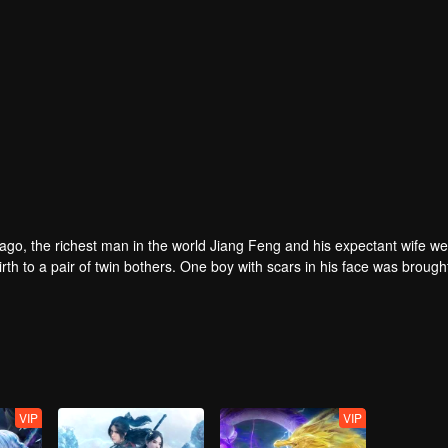
rs ago, the richest man in the world Jiang Feng and his expectant wife w
oy with scars in his face was brought to the
he Martial arts World, Palace Yihua.
as brought up by five evils in the Villains' Valley and wanted to be the 
the spirit of defending traditional moral principles.
 the Martial arts World were continuing...
VIP
VIP