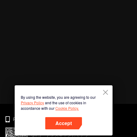
By using the website, you are agreeing to our
Privacy Policy
and the use of cookies in
accordance with our
Cookie Policy.
Phone
Accept
QRコードをスキャンしてアプ