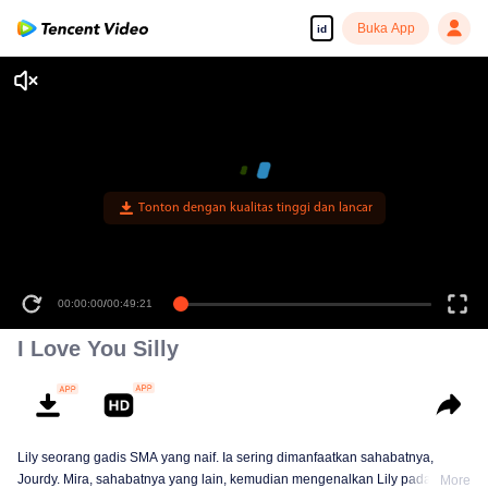
Buka App
id
Tonton dengan kualitas tinggi dan lancar
00:00:00
/
00:49:21
I Love You Silly
Lily seorang gadis SMA yang naif. Ia sering dimanfaatkan sahabatnya,
Jourdy. Mira, sahabatnya yang lain, kemudian mengenalkan Lily pada
More