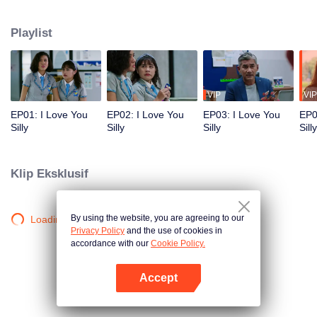
sepupunya, Jojo. Sementara itu ada siswi baru nan eksentrik, Gia yang
menarik perhatian Jourdy. Apakah hadirnya Gia dan Jojo di antara Lily dan
Playlist
Jourdy menjadi pemantik perasaan mereka yang sebenarnya pada satu
sama lain?
VIP
VIP
EP01: I Love You
EP02: I Love You
EP03: I Love You
EP0
Silly
Silly
Silly
Silly
Klip Eksklusif
By using the website, you are agreeing to our
Loading…
Privacy Policy
and the use of cookies in
accordance with our
Cookie Policy.
Accept
Buka App