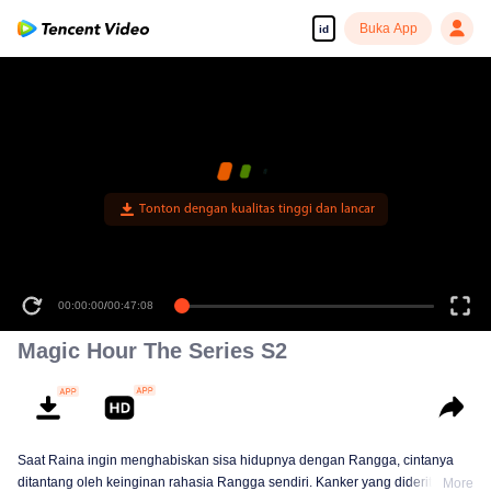
Buka App
id
Tonton dengan kualitas tinggi dan lancar
00:00:00
/
00:47:08
Magic Hour The Series S2
Saat Raina ingin menghabiskan sisa hidupnya dengan Rangga, cintanya
ditantang oleh keinginan rahasia Rangga sendiri. Kanker yang dideritanya
More