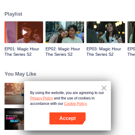
dan kematian yang akan segera dihadapinya, Bagaimana keterikatan hati
dan kerumitan perasaan yang merentang antara Jakarta, New York dan Bali
Playlist
akan terselesaikan? Akankah Raina akhirnya menemukan satu jam ajaib
lagi dalam hidupnya?
EP01: Magic Hour
EP02: Magic Hour
EP03: Magic Hour
EP0
The Series S2
The Series S2
The Series S2
The
You May Like
By using the website, you are agreeing to our
Magic Hour The Series
Privacy Policy
and the use of cookies in
accordance with our
Cookie Policy.
Accept
Kaget Nikah
Buka App