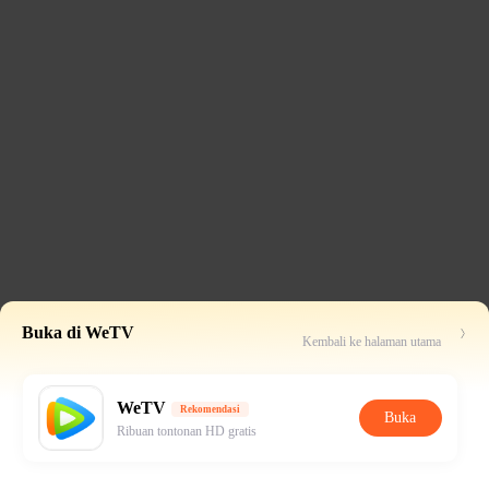
Buka di WeTV
Kembali ke halaman utama
WeTV
Rekomendasi
Buka
Ribuan tontonan HD gratis