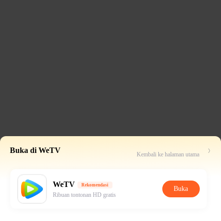
Buka di WeTV
Kembali ke halaman utama
WeTV
Rekomendasi
Buka
Ribuan tontonan HD gratis