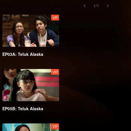
1
/
1
VIP
EP03A: Teluk Alaska
VIP
EP05B: Teluk Alaska
VIP