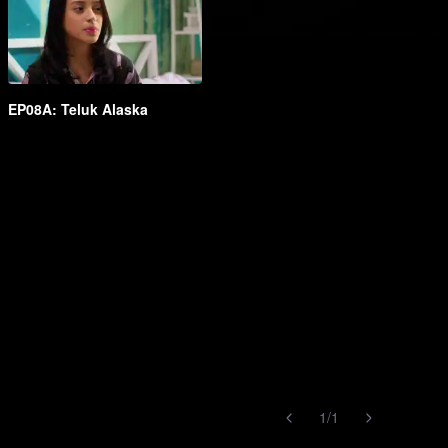
EP08A: Teluk Alaska
1
/
1