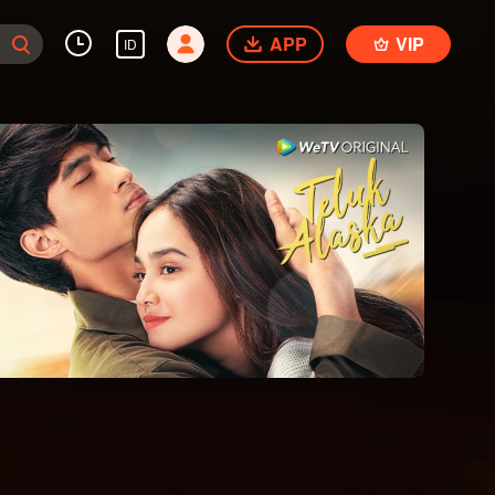
APP
VIP
ID