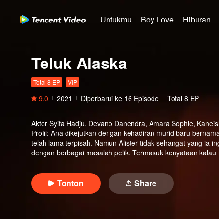
Untukmu
Boy Love
Hiburan
Teluk Alaska
Total 8 EP
VIP
9.0
2021
Diperbarui ke
16
Episode
Total 8 EP
Aktor
Syifa Hadju, Devano Danendra, Amara Sophie, Kaneishi
Profil
:
Ana dikejutkan dengan kehadiran murid baru bernama A
telah lama terpisah. Namun Alister tidak sehangat yang ia in
dengan berbagai masalah pelik. Termasuk kenyataan kalau me
Tonton
Share