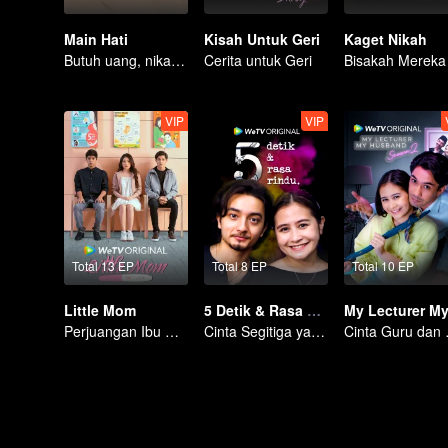
Main Hati
Kisah Untuk Geri
Kaget Nikah
Butuh uang, nikah kontrak jadi solusi?
Cerita untuk Geri
VIP
VIP
Total 13 EP
Total 8 EP
Total 10 EP
Little Mom
5 Detik & Rasa Rindu
Perjuangan Ibu Remaja: Kisah di Usia 16 Tahun
Cinta Segitiga yang Rumit
Cinta G