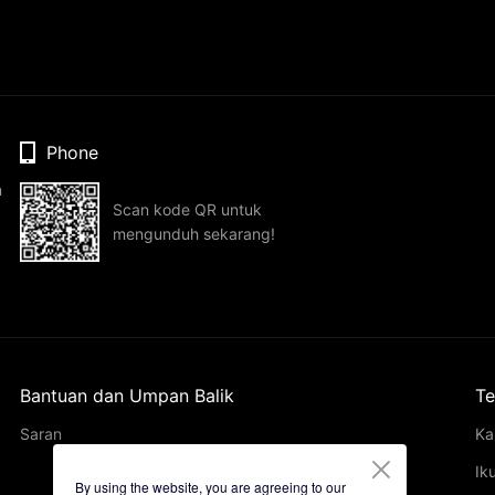
Phone
n
Scan kode QR untuk
mengunduh sekarang!
Bantuan dan Umpan Balik
Te
Saran
Ka
Ik
By using the website, you are agreeing to our