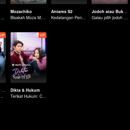
Mozachiko
Antares S2
Jodoh atau Bukan
Bisakah Mereka Bertahan dari Ultimatum Pernikahan?
Bisakah Moza Menaklukkan Hati Chiko?
Kedatangan Pendatang Pembawa Kekacauan
Galau pilih jodoh di kota kecil
VIP
VIP
Total 10 EP
My Lecturer My Husband S2
Dikta & Hukum
uru dan Murid Berakhir Bahagia
Terikat Hukum: Cinta Terlarang