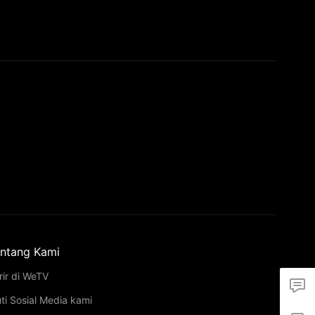
ntang Kami
rir di WeTV
uti Sosial Media kami