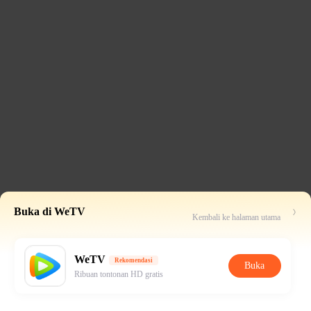
Buka di WeTV
Kembali ke halaman utama
WeTV
Rekomendasi
Buka
Ribuan tontonan HD gratis