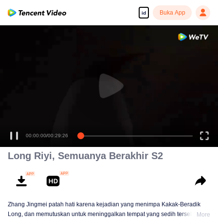
Buka App
id
00:00:00
/
00:29:26
Long Riyi, Semuanya Berakhir S2
Zhang Jingmei patah hati karena kejadian yang menimpa Kakak-Beradik
Long, dan memutuskan untuk meninggalkan tempat yang sedih tersebut.
More