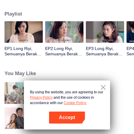
Setelah Long Riyi tersadar dari koma, ia lebih rela untuk melepas tahtanya
kepada keluarga Long dan menghadapi masalah bersama Jingmei. Tetapi,
Playlist
kehidupan biasa tidak semudah yang ia bayangkan. Setelah kembali dari
perampokan, Long Haiyi secara terang-terangan menantang Long Riyi
untuk berkompetisi dalam mendapatkan tahta keluarga Long. Kemudian,
ada gadis imut lain bernama Luo Yangyang disekitarnya. Kehidupan penuh
liku para tokoh ini pun sekali lagi dimulai.
EP1:Long Riyi,
EP2:Long Riyi,
EP3:Long Riyi,
EP4
Semuanya Berakhir
Semuanya Berakhir
Semuanya Berakhir
Sem
S2
S2
S2
S2
You May Like
By using the website, you are agreeing to our
Long Riyi, Semuanya Berakhir
Privacy Policy
and the use of cookies in
accordance with our
Cookie Policy.
Accept
Jodoh atau Bukan
Buka App