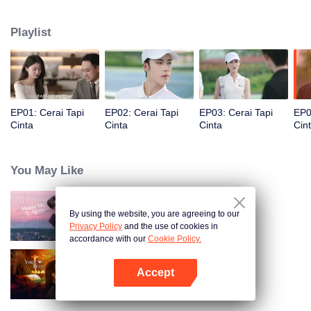
Namun, Fu Yancheng tahu bahwa Sheng Mian adalah Penny, lalu berusaha
memperbaiki hubungan mereka dan memutuskan untuk bersama
Playlist
selamanya.
EP01: Cerai Tapi
EP02: Cerai Tapi
EP03: Cerai Tapi
EP0
Cinta
Cinta
Cinta
Cin
You May Like
By using the website, you are agreeing to our
Nikah Lagi Yuk!
Privacy Policy
and the use of cookies in
accordance with our
Cookie Policy.
Accept
Terjebak Kamu
Buka App