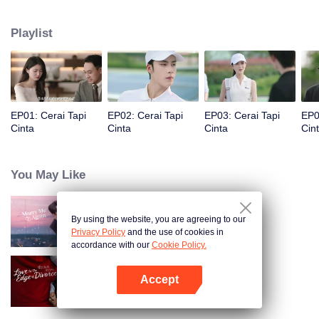
Namun, Fu Yancheng tahu bahwa Sheng Mian adalah Penny, lalu berusaha
memperbaiki hubungan mereka dan memutuskan untuk bersama
Playlist
selamanya.
EP01: Cerai Tapi
EP02: Cerai Tapi
EP03: Cerai Tapi
EP0
Cinta
Cinta
Cinta
Cin
You May Like
By using the website, you are agreeing to our
Nikah Lagi Yuk!
Privacy Policy
and the use of cookies in
accordance with our
Cookie Policy.
Accept
Cerai Tapi Cinta (English Ver.)
Buka App