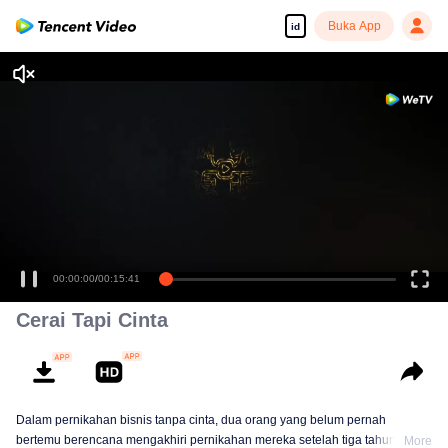
Buka App
id
00:00:00
/
00:15:41
Cerai Tapi Cinta
Dalam pernikahan bisnis tanpa cinta, dua orang yang belum pernah
bertemu berencana mengakhiri pernikahan mereka setelah tiga tahun.
More