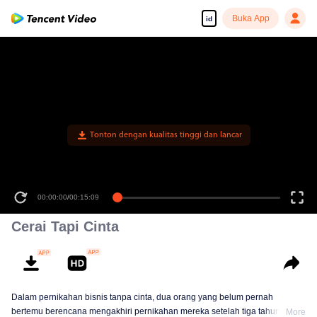
Buka App
id
Tonton dengan kualitas tinggi dan lancar
00:00:00
/
00:15:09
Cerai Tapi Cinta
Dalam pernikahan bisnis tanpa cinta, dua orang yang belum pernah
bertemu berencana mengakhiri pernikahan mereka setelah tiga tahun.
More