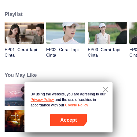
Namun, Fu Yancheng tahu bahwa Sheng Mian adalah Penny, lalu berusaha
memperbaiki hubungan mereka dan memutuskan untuk bersama
Playlist
selamanya.
EP01: Cerai Tapi
EP02: Cerai Tapi
EP03: Cerai Tapi
EP0
Cinta
Cinta
Cinta
Cin
You May Like
By using the website, you are agreeing to our
Nikah Lagi Yuk!
Privacy Policy
and the use of cookies in
accordance with our
Cookie Policy.
Accept
Terjebak Kamu
Buka App