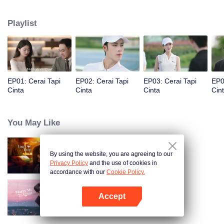
Namun, Fu Yancheng tahu bahwa Sheng Mian adalah Penny, lalu berusaha
memperbaiki hubungan mereka dan memutuskan untuk bersama
Playlist
selamanya.
EP01: Cerai Tapi
EP02: Cerai Tapi
EP03: Cerai Tapi
EP0
Cinta
Cinta
Cinta
Cin
You May Like
By using the website, you are agreeing to our
Terjebak Kamu
Privacy Policy
and the use of cookies in
accordance with our
Cookie Policy.
Accept
Nikah Lagi Yuk!
Buka App