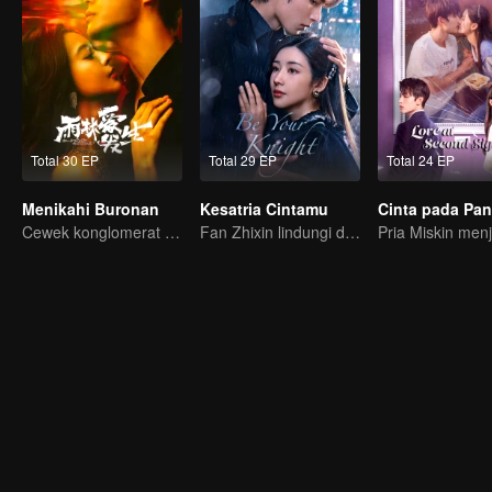
Total 30 EP
Total 29 EP
Total 24 EP
Menikahi Buronan
Kesatria Cintamu
Cewek konglomerat yang diburu cowok ganteng sampai ke pelaminan!
Fan Zhixin lindungi doi dari marabahaya