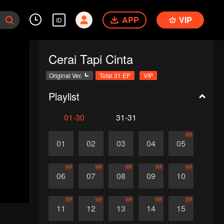
APP
VIP
ID
Cerai Tapi Cinta
Original Ver.
Total 31 EP
VIP
Playlist
01-30
31-31
VIP
01
02
03
04
05
VIP
VIP
VIP
VIP
VIP
06
07
08
09
10
VIP
VIP
VIP
VIP
VIP
11
12
13
14
15