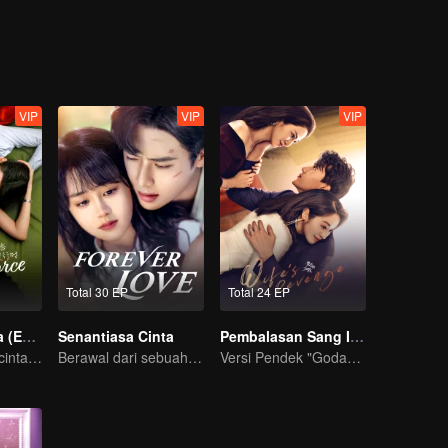
VIP
VIP
VIP
Total 30 EP
Total 24 EP
Cerai Tapi Cinta (English Ver.)
Senantiasa Cinta
Pembalasan Sang Istri
Ryan Ren jatuh cinta setelah gugat cerai Istrinya?!
Berawal dari sebuah ciuman
Versi Pendek "Godaan Pulang"