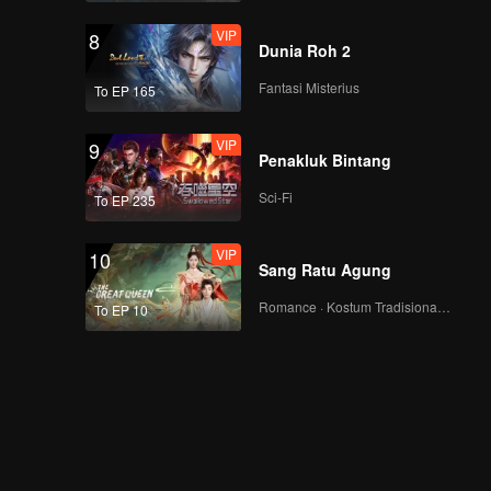
VIP
8
Dunia Roh 2
Fantasi Misterius
To EP 165
VIP
9
Penakluk Bintang
Sci-Fi
To EP 235
VIP
10
Sang Ratu Agung
Romance · Kostum Tradisional · Fantasi
To EP 10