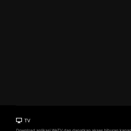
TV
Download aplikasi WeTV dan dapatkan akses hiburan kapa