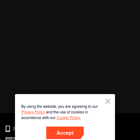
By using the website, you are agreeing to our
Privacy Policy
and the use of cookies in
accordance with our
Cookie Policy.
Phone
Accept
n