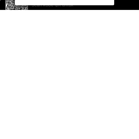
Scan kode QR untuk
mengunduh sekarang!
Bantuan dan Umpan Balik
Te
Saran
Ka
Ik
Al
ted.