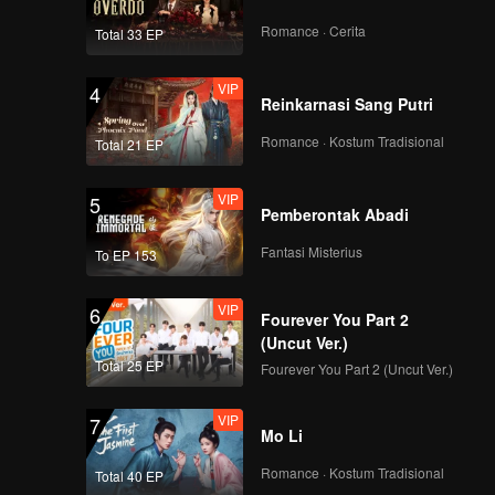
Romance · Cerita
Total 33 EP
VIP
4
Reinkarnasi Sang Putri
Romance · Kostum Tradisional
Total 21 EP
VIP
5
Pemberontak Abadi
Fantasi Misterius
To EP 153
VIP
6
Fourever You Part 2
(Uncut Ver.)
Total 25 EP
Fourever You Part 2 (Uncut Ver.)
VIP
7
Mo Li
Romance · Kostum Tradisional
Total 40 EP