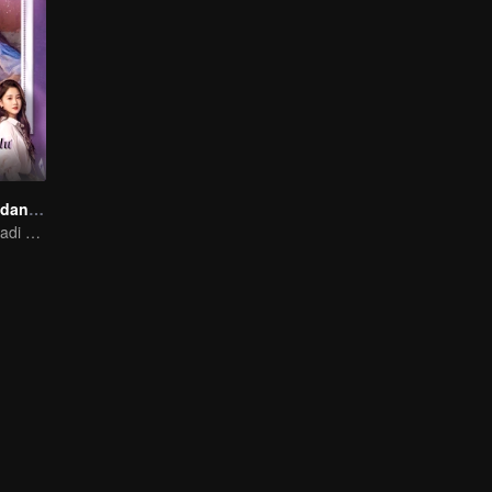
Cinta pada Pandangan Kedua
Pria Miskin menjadi CEO untuk mengejar Mantannya