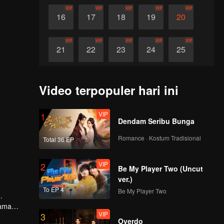
VIP
VIP
VIP
VIP
VIP
16
17
18
19
20
VIP
VIP
VIP
VIP
VIP
21
22
23
24
25
VIP
VIP
VIP
VIP
VIP
26
27
28
29
30
Video terpopuler hari ini
VIP
1
Dendam Seribu Bunga
Romance · Kostum Tradisional
Total 36 EP
VIP
2
Be My Player Two (Uncut
ver.)
To EP 4
Be My Player Two
.
sama
VIP
3
Overdo