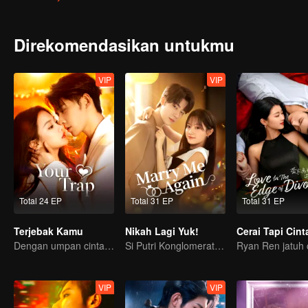
Direkomendasikan untukmu
VIP
VIP
Total 24 EP
Total 31 EP
Total 31 EP
Terjebak Kamu
Nikah Lagi Yuk!
Dengan umpan cinta, memancingmu jatuh ke jebakan
Si Putri Konglomerat jatuh cinta pada kembaran mendiang Suaminya?
VIP
VIP