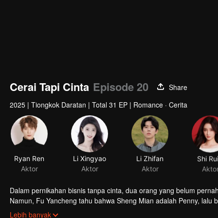
Cerai Tapi Cinta
Episode 20
Share
2025
|
Tiongkok Daratan
|
Total 31 EP
|
Romance · Cerita
Ryan Ren
Li Xingyao
Li Zhifan
Shi Rui
Aktor
Aktor
Aktor
Akto
Dalam pernikahan bisnis tanpa cinta, dua orang yang belum perna
Namun, Fu Yancheng tahu bahwa Sheng Mian adalah Penny, lalu
selamanya.
Lebih banyak